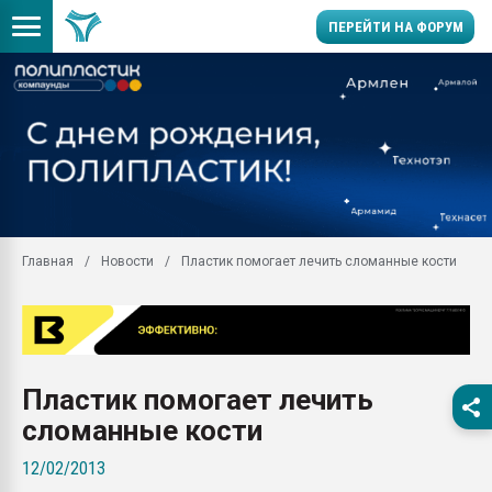
ПЕРЕЙТИ НА ФОРУМ
11.09.2020 Нанотрубки
универсальны, что рос
умельцы изготовили м
колонок полностью из 
Продажа готового бизн
производство SPC лам
цикла
Главная
Новости
Пластик помогает лечить сломанные кости
29.07.2026 ФРП помог 
заводу пластмасс" зах
ППЭ
Помощь в подборе мат
Пластик помогает лечить
Вакуум-формовочные 
ближайшее подмосковье
сломанные кости
Подмосковье, Москва
12/02/2013
28.07.2026 Автоматиза
первый план в перераб