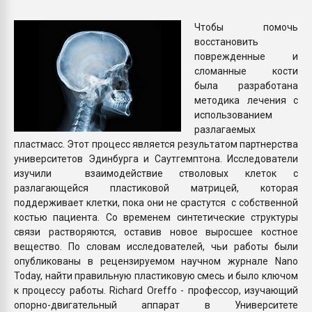
пластмасс
Чтобы помочь
28.07.2026 "Техноникол
восстановить
ситуацией на строител
поврежденные и
сломанные кости
была разработана
ПЕРЕЙТИ НА 
методика лечения с
использованием
разлагаемых
пластмасс. Этот процесс является результатом партнерства
университетов Эдинбурга и Саутгемптона. Исследователи
изучили взаимодействие стволовых клеток с
разлагающейся пластиковой матрицей, которая
поддерживает клетки, пока они не срастутся с собственной
костью пациента. Со временем синтетические структуры
связи растворяются, оставив новое выросшее костное
вещество. По словам исследователей, чьи работы были
опубликованы в рецензируемом научном журнале Nano
Today, найти правильную пластиковую смесь и было ключом
к процессу работы. Richard Oreffo - профессор, изучающий
опорно-двигательный аппарат в Университете