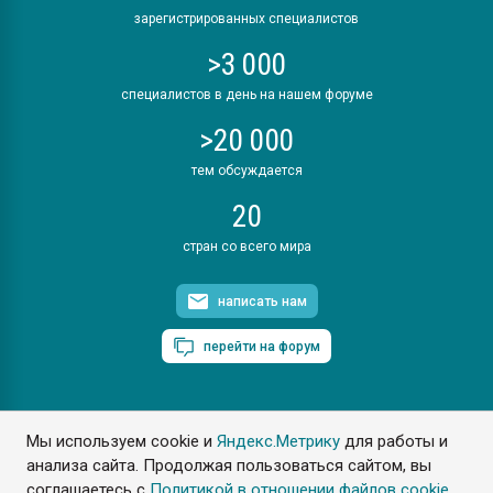
зарегистрированных специалистов
>3 000
специалистов в день на нашем форуме
>20 000
тем обсуждается
20
стран со всего мира
написать нам
перейти на форум
Мы используем cookie и
Яндекс.Метрику
для работы и
ПластЭксперт © 2006. Все права защищены
анализа сайта. Продолжая пользоваться сайтом, вы
Разрешается копирование материалов сайта с обязательной
ссылкой на www.e-plastic.ru
соглашаетесь с
Политикой в отношении файлов cookie
.