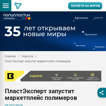
ПЕРЕЙТИ НА ФОРУМ
Помощь в подборе мат
Вакуум-формовочные 
ближайшее подмосковье
Подмосковье, Москва
28.07.2026 Автоматиза
первый план в перераб
Главная
Новости
пластмасс
ПластЭксперт запустит маркетплейс полимеров
28.07.2026 "Техноникол
ситуацией на строител
Всё, что касается выду
бутылок
ПластЭксперт запустит
Материал поверхности 
вакуумного формовани
маркетплейс полимеров
Продам отходы Компо
05/02/2019
поликарбоната и АБС-п