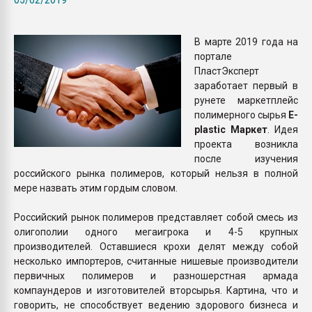
Armaloy PC/ABS-1IM че
В марте 2019 года на
ПЕРЕЙТИ НА 
портале
ПластЭксперт
заработает первый в
рунете маркетплейс
полимерного сырья
E-
plastic Маркет
. Идея
проекта возникла
после изучения
российского рынка полимеров, который нельзя в полной
мере назвать этим гордым словом.
Российский рынок полимеров представляет собой смесь из
олигополии одного мегаигрока и 4-5 крупных
производителей. Оставшиеся крохи делят между собой
несколько импортеров, считанные нишевые производители
первичных полимеров и разношерстная армада
компаундеров и изготовителей вторсырья. Картина, что и
говорить, не способствует ведению здорового бизнеса и