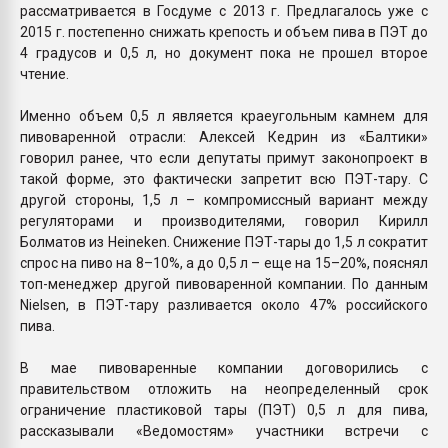
рассматривается в Госдуме с 2013 г. Предлагалось уже с
2015 г. постепенно снижать крепость и объем пива в ПЭТ до
4 градусов и 0,5 л, но документ пока не прошел второе
чтение.
Именно объем 0,5 л является краеугольным камнем для
пивоваренной отрасли: Алексей Кедрин из «Балтики»
говорил ранее, что если депутаты примут законопроект в
такой форме, это фактически запретит всю ПЭТ-тару. С
другой стороны, 1,5 л – компромиссный вариант между
регуляторами и производителями, говорил Кирилл
Болматов из Heineken. Снижение ПЭТ-тары до 1,5 л сократит
спрос на пиво на 8–10%, а до 0,5 л – еще на 15–20%, пояснял
топ-менеджер другой пивоваренной компании. По данным
Nielsen, в ПЭТ-тару разливается около 47% российского
пива.
В мае пивоваренные компании договорились с
правительством отложить на неопределенный срок
ограничение пластиковой тары (ПЭТ) 0,5 л для пива,
рассказывали «Ведомостям» участники встречи с