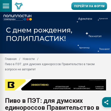
ПЕРЕЙТИ НА ФОРУМ
Помощь в подборе мат
Вакуум-формовочные 
ближайшее подмосковье
Подмосковье, Москва
28.07.2026 Автоматиза
первый план в перераб
Главная
Новости
пластмасс
Пиво в ПЭТ: для думских единороссов Правительство в таком
28.07.2026 "Техноникол
вопросе не авторитет
ситуацией на строител
Всё, что касается выду
бутылок
Материал поверхности 
вакуумного формовани
Пиво в ПЭТ: для думских
единороссов Правительство в
Продам отходы Компо
поликарбоната и АБС-п