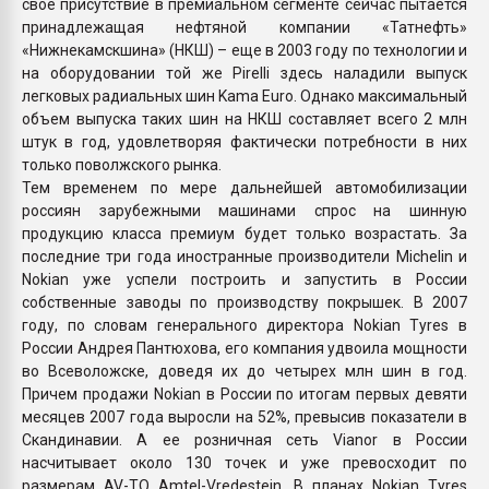
свое присутствие в премиальном сегменте сейчас пытается
принадлежащая нефтяной компании «Татнефть»
«Нижнекамскшина» (НКШ) – еще в 2003 году по технологии и
на оборудовании той же Pirelli здесь наладили выпуск
легковых радиальных шин Kama Euro. Однако максимальный
объем выпуска таких шин на НКШ составляет всего 2 млн
штук в год, удовлетворяя фактически потребности в них
только поволжского рынка.
Тем временем по мере дальнейшей автомобилизации
россиян зарубежными машинами спрос на шинную
продукцию класса премиум будет только возрастать. За
последние три года иностранные производители Michelin и
Nokian уже успели построить и запустить в России
собственные заводы по производству покрышек. В 2007
году, по словам генерального директора Nokian Tyres в
России Андрея Пантюхова, его компания удвоила мощности
во Всеволожске, доведя их до четырех млн шин в год.
Причем продажи Nokian в России по итогам первых девяти
месяцев 2007 года выросли на 52%, превысив показатели в
Скандинавии. А ее розничная сеть Vianor в России
насчитывает около 130 точек и уже превосходит по
размерам AV-TO Amtel-Vredestein. В планах Nokian Tyres