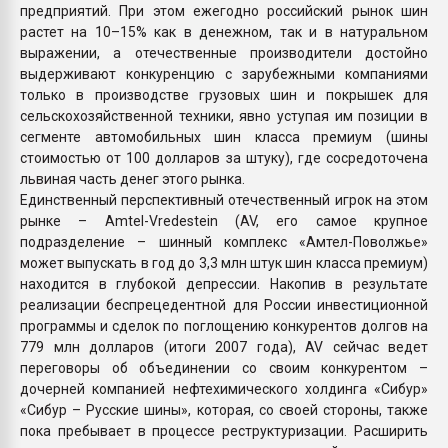
предприятий. При этом ежегодно российский рынок шин
растет на 10–15% как в денежном, так и в натуральном
выражении, а отечественные производители достойно
выдерживают конкуренцию с зарубежными компаниями
только в производстве грузовых шин и покрышек для
сельскохозяйственной техники, явно уступая им позиции в
сегменте автомобильных шин класса премиум (шины
стоимостью от 100 долларов за штуку), где сосредоточена
львиная часть денег этого рынка.
Единственный перспективный отечественный игрок на этом
рынке – Amtel-Vredestein (AV, его самое крупное
подразделение – шинный комплекс «Амтел-Поволжье»
может выпускать в год до 3,3 млн штук шин класса премиум)
находится в глубокой депрессии. Накопив в результате
реализации беспрецедентной для России инвестиционной
программы и сделок по поглощению конкурентов долгов на
779 млн долларов (итоги 2007 года), AV сейчас ведет
переговоры об объединении со своим конкурентом –
дочерней компанией нефтехимического холдинга «Сибур»
«Сибур – Русские шины», которая, со своей стороны, также
пока пребывает в процессе реструктуризации. Расширить