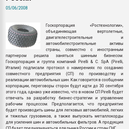
Всё, что касается выду
05/06/2008
бутылок
Госкорпорация «Ростехнологии»,
ПЕРЕЙТИ НА 
объединяющая вертолетные,
двигателестроительные и
автомобилестроительные активы
страны, совместно с иностранным
партнером решила заняться шинным бизнесом.
Госкорпорация и группа компаний Pirelli & C. SpA (Pirelli,
Италия) подписали протокол о намерениях по созданию
совместного предприятия (СП) по производству и
реализации автомобильных шин. Как говорится в сообщении
корпорации, переговоры сторон будут идти до 30 сентября
этого года, однако уже известно, что в новом СП Pirelli будет
отвечать за разработку бизнес-стратегии и управление
рабочим процессом. Предполагается, что предприятие
будет производить шины для легковых автомобилей, легких
и тяжелых грузовиков, а также выпускать металлокорды
для усиления шин и автомобильных фильтров. А продукция
СП будет предназначаться для рынка России и стран СНГ.