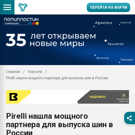
ПЕРЕЙТИ НА ФОРУМ
Продажа готового бизн
производство SPC лам
цикла
29.07.2026 ФРП помог 
заводу пластмасс" зах
ППЭ
Главная
Новости
Помощь в подборе мат
Pirelli нашла мощного партнера для выпуска шин в России
Вакуум-формовочные 
ближайшее подмосковье
Подмосковье, Москва
28.07.2026 Автоматиза
первый план в перераб
Pirelli нашла мощного
пластмасс
партнера для выпуска шин в
28.07.2026 "Техноникол
ситуацией на строител
России