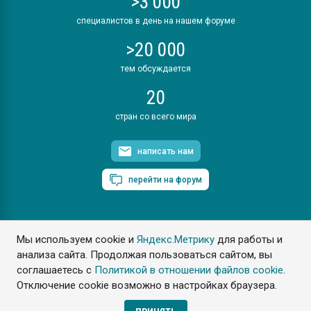
>3 000
специалистов в день на нашем форуме
>20 000
тем обсуждается
20
стран со всего мира
написать нам
перейти на форум
Мы используем cookie и
Яндекс.Метрику
для работы и
ПластЭксперт © 2006. Все права защищены
анализа сайта. Продолжая пользоваться сайтом, вы
Разрешается копирование материалов сайта с обязательной
ссылкой на www.e-plastic.ru
соглашаетесь с
Политикой в отношении файлов cookie
.
Отключение cookie возможно в настройках браузера.
Разработка сайта