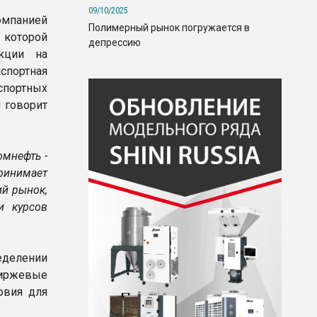
09/10/2025
омпанией
Полимерный рынок погружается в
 которой
депрессию
укции на
спортная
спортных
 говорит
омнефть -
ринимает
ий рынок,
и курсов
еделении
биржевые
овия для