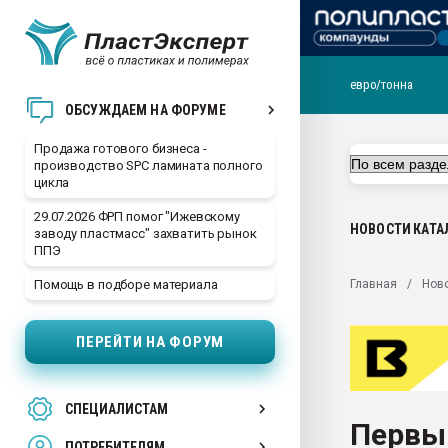
евро/тонна
28.07.2026 Автоматиза
ОБСУЖДАЕМ НА ФОРУМЕ
первый план в перераб
пластмасс
Продажа готового бизнеса -
производство SPC ламината полного
28.07.2026 "Техноникол
цикла
ситуацией на строител
29.07.2026 ФРП помог "Ижевскому
Всё, что касается выду
НОВОСТИ
КАТА
заводу пластмасс" захватить рынок
бутылок
ППЭ
Материал поверхности 
Главная
Нов
Помощь в подборе материала
вакуумного формовани
Продам отходы Компо
ПЕРЕЙТИ НА ФОРУМ
поликарбоната и АБС-п
Armaloy PC/ABS-1IM че
26.07.2022 "Сибирский т
СПЕЦИАЛИСТАМ
намного дороже
Первы
ПОТРЕБИТЕЛЯМ
Профильная литератур