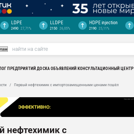
LDPE
LLDPE
HDPE injection
2490
27,71%
2150
26,05%
2190
25,11%
ция выходит на
отке
ь" довольна
ьном рынке
ва ПЭТ
ЛОГ ПРЕДПРИЯТИЙ
ДОСКА ОБЪЯВЛЕНИЙ
КОНСУЛЬТАЦИОННЫЙ ЦЕНТР
пуансона для
ости
Первый нефтехимик с импортозамещенными ценами пошёл
я
зиция
ластика
рный цвет
итан" стал
й нефтехимик с
а. Продажа,