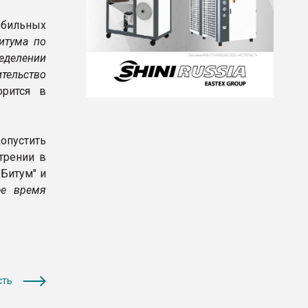
обильных
итума по
еделении
тельство
орится в
опустить
трении в
Битум" и
ее время
сть