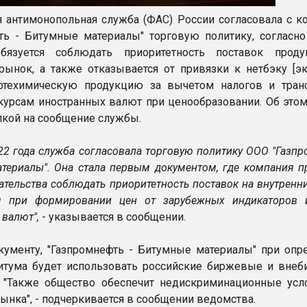
 антимонопольная служба (ФАС) России согласовала с к
ть - Битумные материалы" торговую политику, согласно
бязуется соблюдать приоритетность поставок прод
рынок, а также отказывается от привязки к нетбэку [эк
фтехимическую продукцию за вычетом налогов и тран
 курсам иностранных валют при ценообразовании. Об этом
лкой на сообщение службы.
22 года служба согласовала торговую политику ООО "Газпр
териалы". Она стала первым документом, где компания п
ательства соблюдать приоритетность поставок на внутренн
ся при формировании цен от зарубежных индикаторов 
валют",
- указывается в сообщении.
кументу, "Газпромнефть - Битумные материалы" при опр
итума будет использовать российские биржевые и вне
 "Также общество обеспечит недискриминационные усл
ынка", - подчеркивается в сообщении ведомства.