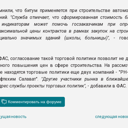
нили, что битум применяется при строительстве автом
аний.
"Служба отмечает, что сформированная стоимость б
 индикаторам может помочь госзаказчикам при опр
аксимальной цены контрактов в рамках закупок на строи
циально значимых зданий (школы, больницы)",
- гов
АС, согласование такой торговой политики позволит не д
ного повышения цен в сфере строительства. На рассмо
е находятся торговые политики еще двух компаний - "РН-
ефтехим Салават".
"Другие участники рынка в ближайш
дрес службы проекты торговых политик",
- добавили в ФАС.
ущая новость
следующая ново