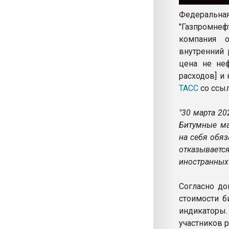
Федеральная
"Газпромнеф
компания о
внутренний 
цена не не
расходов] и
ТАСС
со ссы
"30 марта 20
Битумные ма
на себя обяз
отказывает
иностранных 
Согласно до
стоимости б
индикаторы.
участников р