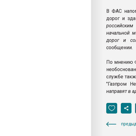
В ФАС напом
дорог и зд
российским
начальной м
дорог и со
сообщении.
По мнению Ф
необоснован
службе такж
"Газпром Н
направят в а
предыд