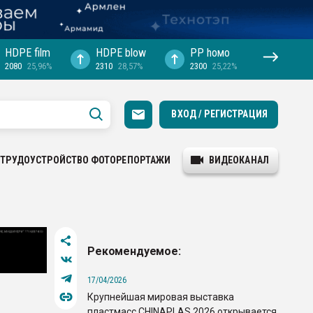
HDPE film
HDPE blow
PP hомо
2080
25,96%
2310
28,57%
2300
25,22%
ВХОД / РЕГИСТРАЦИЯ
ТРУДОУСТРОЙСТВО
ФОТОРЕПОРТАЖИ
ВИДЕОКАНАЛ
Рекомендуемое:
17/04/2026
Крупнейшая мировая выставка
пластмасс CHINAPLAS 2026 открывается