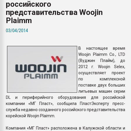
российского
Всё, что касается выду
бутылок
представительства Woojin
Plaimm
ПЕРЕЙТИ НА 
03/04/2014
В настоящее время
Woojin Plaimm Co., LTD
(Вуджин Плайм), до
2012 г. Woojin Selex,
осуществляет проект
по комплексной
поставке двух больших
литьевых машин серии
DL и периферийного оборудования для российской
компании «МГ Пласт», сообщила ПластЭксперту пресс-
служба недавно созданного российского представительства
корейской Woojin Plaimm.
Компания «МГ Пласт» расположена в Калужской области и