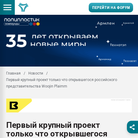
ПЕРЕЙТИ НА ФОРУМ
Продажа готового бизн
производство SPC лам
цикла
29.07.2026 ФРП помог 
заводу пластмасс" зах
ППЭ
Главная
Новости
Помощь в подборе мат
Первый крупный проект только что открывшегося российского
Вакуум-формовочные 
представительства Woojin Plaimm
ближайшее подмосковье
Подмосковье, Москва
28.07.2026 Автоматиза
первый план в перераб
пластмасс
Первый крупный проект
28.07.2026 "Техноникол
только что открывшегося
ситуацией на строител