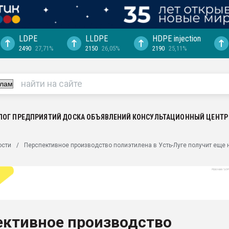
LDPE
LLDPE
HDPE injection
2490
27,71%
2150
26,05%
2190
25,11%
ериала
машины:
, с.-в.
ция выходит на
отке
ЛОГ ПРЕДПРИЯТИЙ
ДОСКА ОБЪЯВЛЕНИЙ
КОНСУЛЬТАЦИОННЫЙ ЦЕНТР
ь" довольна
ости
Перспективное производство полиэтилена в Усть-Луге получит еще
ьном рынке
ва ПЭТ
пуансона для
я
ективное производство
зиция
ластика