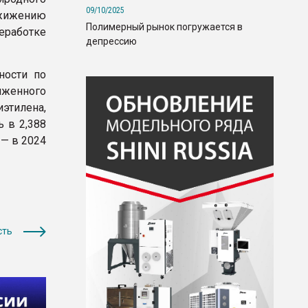
09/10/2025
жижению
Полимерный рынок погружается в
еработке
депрессию
ности по
иженного
этилена,
 в 2,388
— в 2024
сть