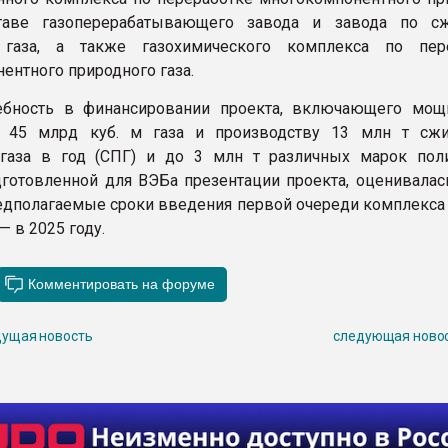
таве газоперерабатывающего завода и завода по с
 газа, а также газохимического комплекса по пер
ентного природного газа.
ебность в финансировании проекта, включающего мощ
е 45 млрд куб. м газа и производству 13 млн т сж
газа в год (СПГ) и до 3 млн т различных марок поли
дготовленной для ВЭБа презентации проекта, оценивалась
редполагаемые сроки введения первой очереди комплекса 
— в 2025 году.
ущая новость
следующая ново