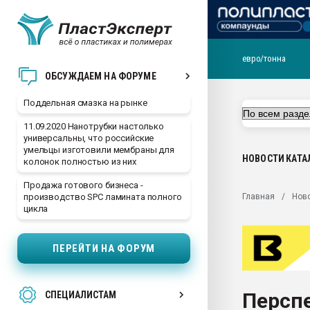
евро/тонна
Помощь в подборе мат
ОБСУЖДАЕМ НА ФОРУМЕ
Вакуум-формовочные 
Поддельная смазка на рынке
ближайшее подмосковье
Подмосковье, Москва
11.09.2020 Нанотрубки настолько
универсальны, что российские
28.07.2026 Автоматиза
умельцы изготовили мембраны для
первый план в перераб
НОВОСТИ
КАТА
колонок полностью из них
пластмасс
Продажа готового бизнеса -
28.07.2026 "Техноникол
Главная
Нов
производство SPC ламината полного
ситуацией на строител
цикла
Всё, что касается выду
бутылок
ПЕРЕЙТИ НА ФОРУМ
Материал поверхности 
вакуумного формовани
Персп
СПЕЦИАЛИСТАМ
Продам отходы Компо
поликарбоната и АБС-п