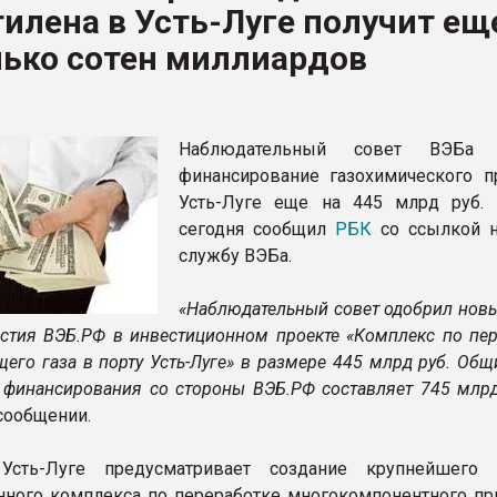
илена в Усть-Луге получит ещ
рный цвет
лько сотен миллиардов
ФОРУМ
Наблюдательный совет ВЭБа 
финансирование газохимического п
Усть-Луге еще на 445 млрд руб.
сегодня сообщил
РБК
со ссылкой н
службу ВЭБа.
«Наблюдательный совет одобрил новы
астия ВЭБ.РФ в инвестиционном проекте «Комплекс по пер
щего газа в порту Усть-Луге» в размере 445 млрд руб. Об
 финансирования со стороны ВЭБ.РФ составляет 745 млрд 
 сообщении.
Усть-Луге предусматривает создание крупнейшего
нного комплекса по переработке многокомпонентного пр