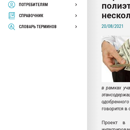
полиэт
ПОТРЕБИТЕЛЯМ
Armaloy PC/ABS-1IM че
неско
СПРАВОЧНИК
ПЕРЕЙТИ НА 
20/08/2021
СЛОВАРЬ ТЕРМИНОВ
в рамках уч
этансодержа
одобренного
говорится в
Проект в 
интегрирова