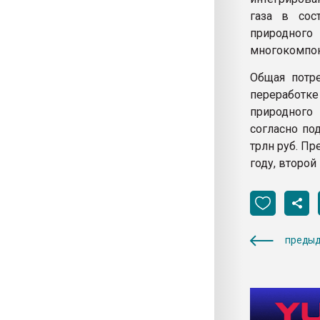
газа в сос
природного
многокомпон
Общая потр
переработк
природного 
согласно по
трлн руб. П
году, второй 
предыд