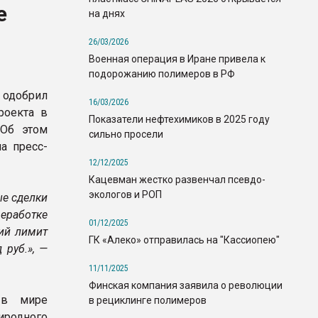
е
на днях
26/03/2026
Военная операция в Иране привела к
подорожанию полимеров в РФ
одобрил
16/03/2026
роекта в
Показатели нефтехимиков в 2025 году
 Об этом
сильно просели
а пресс-
12/12/2025
Кацевман жестко развенчал псевдо-
экологов и РОП
е сделки
еработке
01/12/2025
щий лимит
ГК «Алеко» отправилась на "Кассиопею"
руб.», —
11/11/2025
Финская компания заявила о революции
 в мире
в рециклинге полимеров
иродного