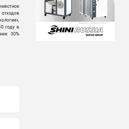
еместное
 отходов
ология»,
0 году в
енее 30%