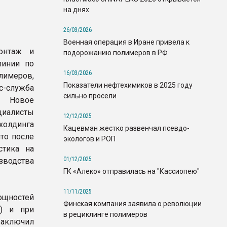
на днях
26/03/2026
Военная операция в Иране привела к
онтаж и
подорожанию полимеров в РФ
линии по
16/03/2026
лимеров,
Показатели нефтехимиков в 2025 году
служба
сильно просели
. Новое
иалисты
12/12/2025
олдинга
Кацевман жестко развенчал псевдо-
что после
экологов и РОП
стика на
01/12/2025
зводства
ГК «Алеко» отправилась на "Кассиопею"
11/11/2025
ощностей
Финская компания заявила о революции
) и при
в рециклинге полимеров
заключил