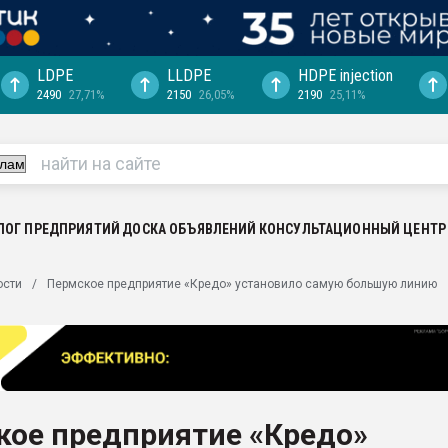
LDPE
LLDPE
HDPE injection
2490
27,71%
2150
26,05%
2190
25,11%
ция выходит на
отке
ь" довольна
ьном рынке
ва ПЭТ
ЛОГ ПРЕДПРИЯТИЙ
ДОСКА ОБЪЯВЛЕНИЙ
КОНСУЛЬТАЦИОННЫЙ ЦЕНТР
пуансона для
ости
Пермское предприятие «Кредо» установило самую большую линию
я
зиция
ластика
рный цвет
итан" стал
кое предприятие «Кредо»
а. Продажа,