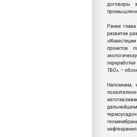
договоры 
промышленн
Ранее глава
развитие ра
«Инвестиции
проектов п
экологическ
переработки
ТБО»,
– обоз
Напомним, 
полиэтилен
изготавлив
дальнейшем
термоусадо
геомембраны
нефтехранили