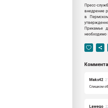
Пресс-служ
внедрение р
в Пермском
утвержденно
Прикамье д
необходимо 
Коммента
Maks42
2
Слишком об
Lawego
2