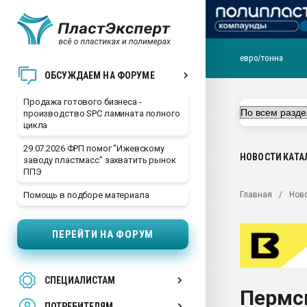
евро/тонна
28.07.2026 Автоматиза
ОБСУЖДАЕМ НА ФОРУМЕ
первый план в перераб
пластмасс
Продажа готового бизнеса -
производство SPC ламината полного
28.07.2026 "Техноникол
цикла
ситуацией на строител
29.07.2026 ФРП помог "Ижевскому
Всё, что касается выду
НОВОСТИ
КАТА
заводу пластмасс" захватить рынок
бутылок
ППЭ
Материал поверхности 
Главная
Нов
Помощь в подборе материала
вакуумного формовани
Продам отходы Компо
ПЕРЕЙТИ НА ФОРУМ
поликарбоната и АБС-п
Armaloy PC/ABS-1IM че
26.07.2022 "Сибирский т
СПЕЦИАЛИСТАМ
намного дороже
Пермс
ПОТРЕБИТЕЛЯМ
Профильная литератур