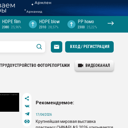
HDPE film
HDPE blow
PP hомо
2080
25,96%
2310
28,57%
2300
25,22%
ВХОД / РЕГИСТРАЦИЯ
ТРУДОУСТРОЙСТВО
ФОТОРЕПОРТАЖИ
ВИДЕОКАНАЛ
Рекомендуемое:
17/04/2026
Крупнейшая мировая выставка
пластмасс CHINAPLAS 2026 открывается