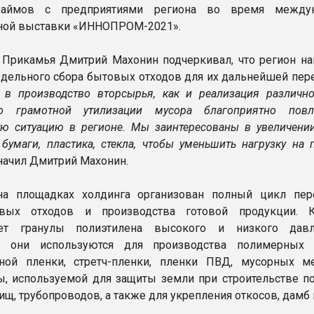
займов с предприятиями региона во время междун
ой выставки «ИННОПРОМ-2021».
 Прикамья Дмитрий Махонин подчеркивал, что регион на
здельного сбора бытовых отходов для их дальнейшей пере
 в производство вторсырья, как и реализация различн
о грамотной утилизации мусора благоприятно повл
ую ситуацию в регионе. Мы заинтересованы в увеличени
 бумаги, пластика, стекла, чтобы уменьшить нагрузку на
начил Дмитрий Махонин.
на площадках холдинга организован полный цикл пер
овых отходов и производства готовой продукции. 
ает гранулы полиэтилена высокого и низкого давл
 они используются для производства полимерных и
чной пленки, стретч-пленки, пленки ПВД, мусорных 
, используемой для защиты земли при строительстве по
щ, трубопроводов, а также для укрепления откосов, дамб 