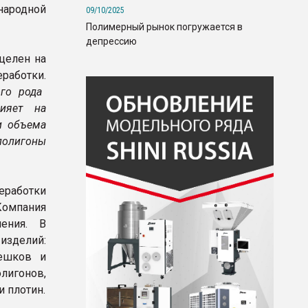
ародной
09/10/2025
Полимерный рынок погружается в
депрессию
целен на
работки.
ого рода
ияет на
и объема
 полигоны
еработки
Компания
ения. В
зделий:
мешков и
лигонов,
и плотин.