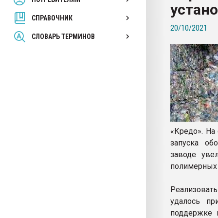
устан
покупка, обмен
СПРАВОЧНИК
20/10/2021
ПЕРЕЙТИ НА 
СЛОВАРЬ ТЕРМИНОВ
«Кредо». На 
запуска об
заводе увел
полимерных 
Реализоват
удалось пр
поддержке 