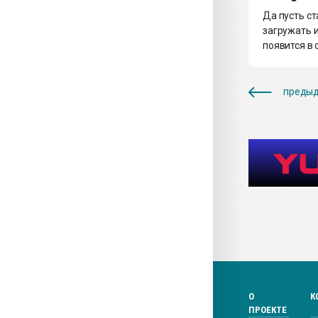
Да пусть ст
загружать и
появится в 
предыд
О
К
ПРОЕКТЕ