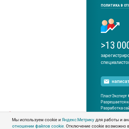
ПОЛИТИКА В О
>13 00
зарегистрир
специалисто
написа
ПластЭксперт 
Разрешается к
Разработка са
ENG
Мы используем cookie и
Яндекс.Метрику
для работы и ан
отношении файлов cookie
. Отключение cookie возможно в