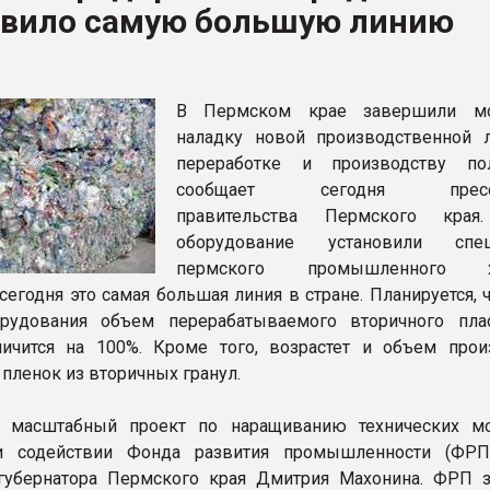
овило самую большую линию
ФОРУМ
В Пермском крае завершили м
наладку новой производственной 
переработке и производству по
сообщает сегодня пресс-
правительства Пермского края
оборудование установили спец
пермского промышленного х
сегодня это самая большая линия в стране. Планируется, 
орудования объем перерабатываемого вторичного пла
ичится на 100%. Кроме того, возрастет и объем прои
пленок из вторичных гранул.
ь масштабный проект по наращиванию технических м
и содействии Фонда развития промышленности (ФРП
губернатора Пермского края Дмитрия Махонина. ФРП 