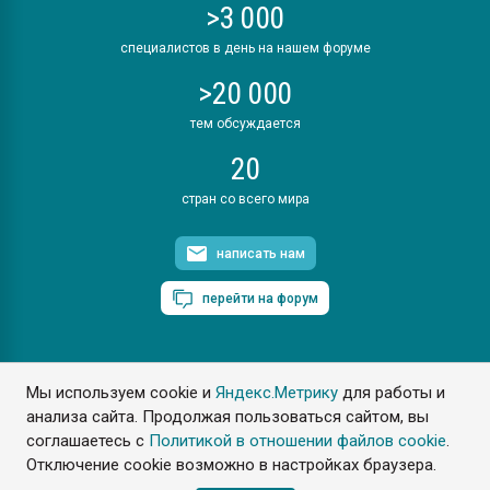
>3 000
специалистов в день на нашем форуме
>20 000
тем обсуждается
20
стран со всего мира
написать нам
перейти на форум
Мы используем cookie и
Яндекс.Метрику
для работы и
ПластЭксперт © 2006. Все права защищены
анализа сайта. Продолжая пользоваться сайтом, вы
Разрешается копирование материалов сайта с обязательной
ссылкой на www.e-plastic.ru
соглашаетесь с
Политикой в отношении файлов cookie
.
Отключение cookie возможно в настройках браузера.
Разработка сайта