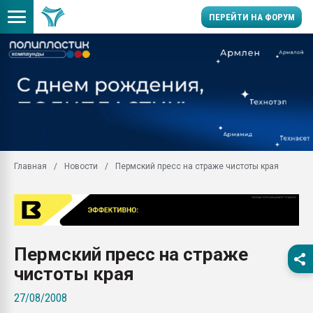
ПЕРЕЙТИ НА ФОРУМ
Продажа готового бизн
производство SPC лам
цикла
29.07.2026 ФРП помог 
заводу пластмасс" зах
ППЭ
Главная
Новости
Пермский пресс на страже чистоты края
Помощь в подборе мат
Вакуум-формовочные 
ближайшее подмосковье
Подмосковье, Москва
28.07.2026 Автоматиза
Пермский пресс на страже
первый план в перераб
пластмасс
чистоты края
28.07.2026 "Техноникол
27/08/2008
ситуацией на строител