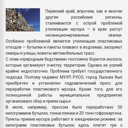
Всё, что касается выду
бутылок
Пермский край, впрочем, как и многие
другие российские регионы,
сталкивается с острой проблемой
ПЕРЕЙТИ НА 
утилизации мусора — в крае растут
несанкционированные свалки.
Особенно проблемной является утилизация пластиковых
отходов — бутылки и пакеты плавают в водоемах, засоряют
скверы и улицы, кюветы автомобильных трасс.
С этим «природным бедствием» постоянно борются экологи,
которые организуют очистку территории. Однако их усилий
крайне недостаточно. Проблема требует государственного
подхода. Поэтому недавно МУУП РУСО, город Лысьва был
приобретен и установлен гидравлический пресс для
переработки пластикового мусора. Кроме того, для его
полноценной работы муниципальное предприятие
организовало сбор и прием сырья.
В июле, например, прессом было переработано 50
килограммов бутылок, тонна пленки и 20 тонн гофрокартона.
Пункты приема мусора работают в ежедневном режиме: за
килограмм пластиковых бутылок здесь платят три с