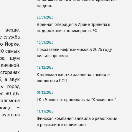
на днях
26/03/2026
Военная операция в Иране привела к
 везде,
подорожанию полимеров в РФ
с-служба
16/03/2026
ю-Йорке,
Показатели нефтехимиков в 2025 году
10 самых
сильно просели
ра, шум
еличиной.
12/12/2025
сторанах
Кацевман жестко развенчал псевдо-
, а звук
экологов и РОП
сь город
01/12/2025
е 80 дБ.
ГК «Алеко» отправилась на "Кассиопею"
Соломона
ежище –
11/11/2025
я пустыня
Финская компания заявила о революции
в рециклинге полимеров