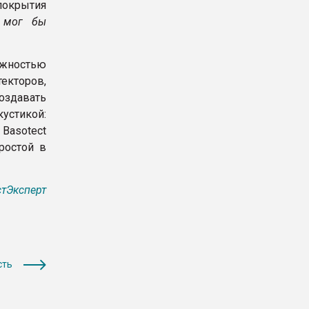
покрытия
 мог бы
ожностью
екторов,
оздавать
стикой:
Basotect
ростой в
тЭксперт
сть