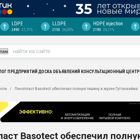
LDPE
LLDPE
HDPE injection
2490
27,71%
2150
26,05%
2190
25,11%
еса -
ината полного
"Ижевскому
ватить рынок
ЛОГ ПРЕДПРИЯТИЙ
ДОСКА ОБЪЯВЛЕНИЙ
КОНСУЛЬТАЦИОННЫЙ ЦЕНТР
ериала
машины:
ости
Пенопласт Basotect обеспечил полную тишину в музее Гуггенхейма
, с.-в.
ция выходит на
отке
ь" довольна
аст Basotect обеспечил полну
ьном рынке