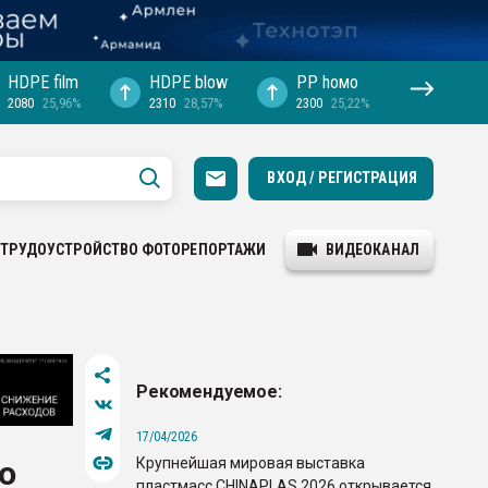
HDPE film
HDPE blow
PP hомо
2080
25,96%
2310
28,57%
2300
25,22%
ВХОД / РЕГИСТРАЦИЯ
ТРУДОУСТРОЙСТВО
ФОТОРЕПОРТАЖИ
ВИДЕОКАНАЛ
Рекомендуемое:
17/04/2026
Крупнейшая мировая выставка
ю
пластмасс CHINAPLAS 2026 открывается