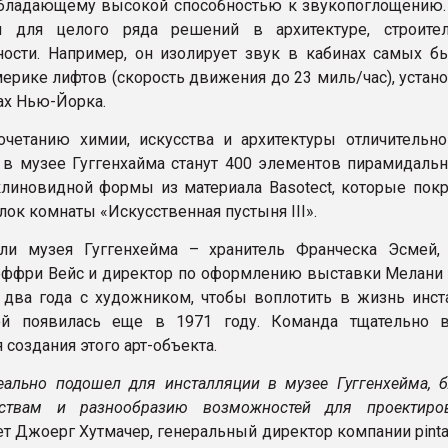
бладающему высокой способностью к звукопоглощению. 
ся для целого ряда решений в архитектуре, строите
сти. Например, он изолирует звук в кабинах самых б
ерике лифтов (скорость движения до 23 миль/час), устан
ах Нью-Йорка.
очетанию химии, искусства и архитектуры отличительно
 в музее Гуггенхайма станут 400 элементов пирамидальн
линовидной формы из материала Basotect, которые покр
лок комнаты «Искусственная пустыня III».
ели музея Гуггенхейма – хранитель Франческа Эсмей,
ффри Вейс и директор по оформлению выставки Мелани 
 два года с художником, чтобы воплотить в жизнь инст
ой появилась еще в 1971 году. Команда тщательно 
 создания этого арт-объекта.
деально подошел для инсталляции в музее Гуггенхейма, б
ствам и разнообразию возможностей для проектиров
т Джоерг Хутмачер, генеральный директор компании pinta 