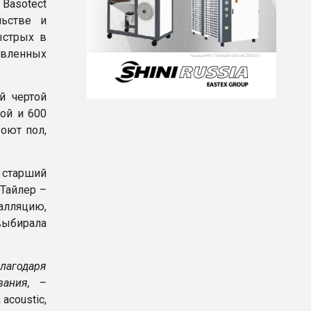
Basotect
льстве и
ыстрых в
овленных
й чертой
ой и 600
оют пол,
 старший
Тайлер –
алляцию,
выбирала
лагодаря
ания,
–
acoustic,