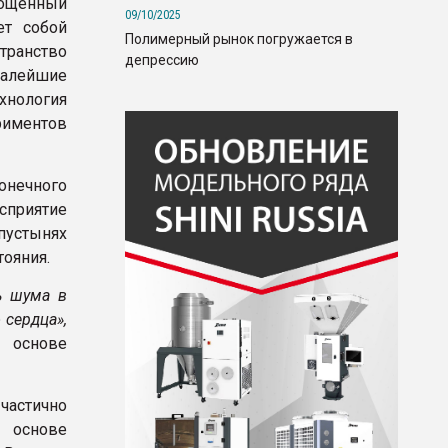
лощенный
09/10/2025
ет собой
Полимерный рынок погружается в
ранство
депрессию
малейшие
нология
риментов
онечного
сприятие
пустынях
тояния.
ь шума в
 сердца»,
а основе
частично
а основе