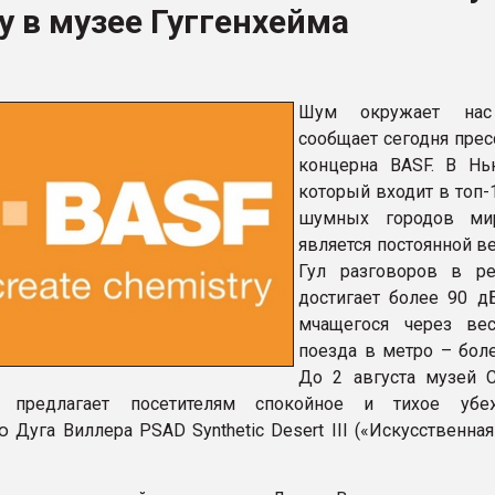
 в музее Гуггенхейма
ва ПЭТ
ФОРУМ
Шум окружает нас
сообщает сегодня прес
концерна BASF. В Нь
который входит в топ-
шумных городов ми
является постоянной в
Гул разговоров в ре
достигает более 90 дБ
мчащегося через ве
поезда в метро – боле
До 2 августа музей 
ма предлагает посетителям спокойное и тихое уб
 Дуга Виллера PSAD Synthetic Desert III («Искусственна