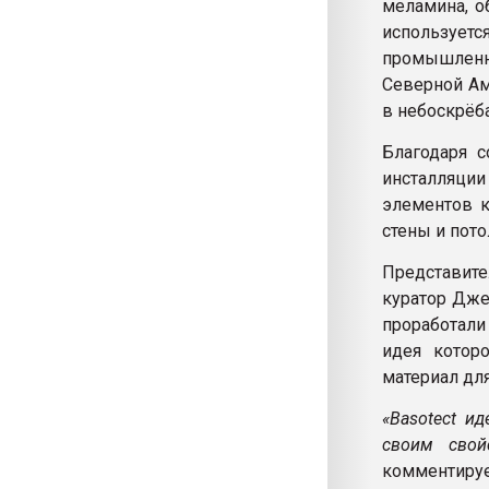
меламина, о
использует
промышленно
Северной Ам
в небоскрёб
Благодаря с
инсталляции
элементов к
стены и пото
Представит
куратор Дже
проработали
идея котор
материал для
«Basotect и
своим свой
комментируе