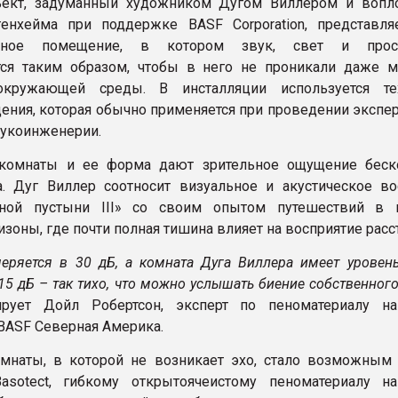
бъект, задуманный художником Дугом Виллером и воп
енхейма при поддержке BASF Corporation, представля
анное помещение, в котором звук, свет и прост
тся таким образом, чтобы в него не проникали даже 
кружающей среды. В инсталляции используется тех
ения, которая обычно применяется при проведении экспе
вукоинженерии.
комнаты и ее форма дают зрительное ощущение беск
а. Дуг Виллер соотносит визуальное и акустическое во
нной пустыни III» со своим опытом путешествий в 
зоны, где почти полная тишина влияет на восприятие расс
еряется в 30 дБ, а комната Дуга Виллера имеет уровен
15 дБ – так тихо, что можно услышать биение собственного
рует Дойл Робертсон, эксперт по пеноматериалу н
BASF Северная Америка.
мнаты, в которой не возникает эхо, стало возможным 
Basotect, гибкому открытоячеистому пеноматериалу н