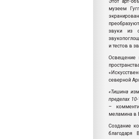
Этот арт-о
музеем Гугг
экраниров
преобразую
звуки из о
звукопоглощ
и тестов в з
Освещение 
пространств
«Искусстве
северной Ари
«Тишина изм
пределах 10-
– комменти
меламина в 
Создание ко
благодаря 