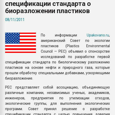
спецификации стандарта о
пластмасс
биоразложении пластиков
28.07.2026 "Техноникол
ситуацией на строител
08/11/2011
ПЕРЕЙТИ НА 
По информации
Upakovano.ru
,
американский Совет по экологии
пластиков (Plastics Environmental
Council — PEC) объявил о спонсорстве
исследований по разработке первой
спецификации стандарта по биологическому разложению
пластиков на основе нефти и природного газа, которые
прошли обработку специальными добавками, ускоряющими
биоразложение.
PEC представляет собой ассоциацию, объединяющую
различные компании, независимых ученых, академиков,
инженеров, предприятия по утилизации отходов,
экологические группы, для выполнения экологических
программ. Совет принял решение о разработке
спецификации стандарта с целью повышения доверия