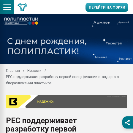
ПЕРЕЙТИ НА ФОРУМ
11.09.2020 Нанотрубки
универсальны, что рос
умельцы изготовили м
колонок полностью из 
Продажа готового бизн
производство SPC лам
цикла
Главная
Новости
PEC поддерживает разработку первой спецификации стандарта о
29.07.2026 ФРП помог 
заводу пластмасс" зах
биоразложении пластиков
ППЭ
Помощь в подборе мат
Вакуум-формовочные 
ближайшее подмосковье
Подмосковье, Москва
PEC поддерживает
разработку первой
28.07.2026 Автоматиза
первый план в перераб