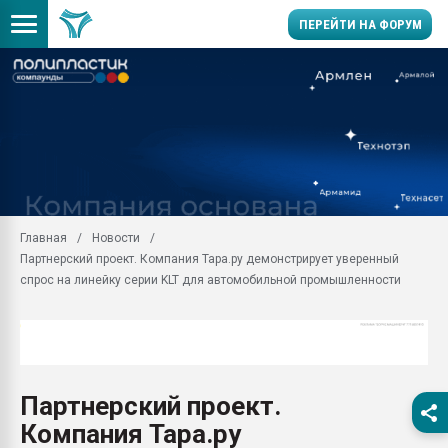
ПЕРЕЙТИ НА ФОРУМ
Продажа готового бизн
производство SPC лам
цикла
29.07.2026 ФРП помог 
заводу пластмасс" зах
ППЭ
Главная
Новости
Помощь в подборе мат
Партнерский проект. Компания Тара.ру демонстрирует уверенный
Вакуум-формовочные 
спрос на линейку серии KLT для автомобильной промышленности
ближайшее подмосковье
Подмосковье, Москва
28.07.2026 Автоматиза
первый план в перераб
пластмасс
Партнерский проект.
28.07.2026 "Техноникол
Компания Тара.ру
ситуацией на строител