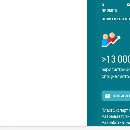
О
К
ПРОЕКТЕ
ПОЛИТИКА В О
>13 00
зарегистрир
специалисто
написа
ПластЭксперт 
Разрешается к
Разработка са
ENG