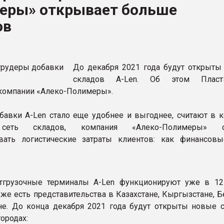
еры» открывает больше
ва ПЭТ
ов
ФОРУМ
До декабря 2021 года будут открыты
складов A-Len. Об этом ПластЭ
компании «Алеко-Полимеры».
бавки A-Len стало еще удобнее и выгоднее, считают в к
сеть складов, компания «Алеко-Полимеры» ст
вать логистические затраты клиентов: как финансовы
тгрузочные терминалы A-Len функционируют уже в 12
акже есть представительства в Казахстане, Кыргызстане, 
не. До конца декабря 2021 года будут открыты новые 
ородах: