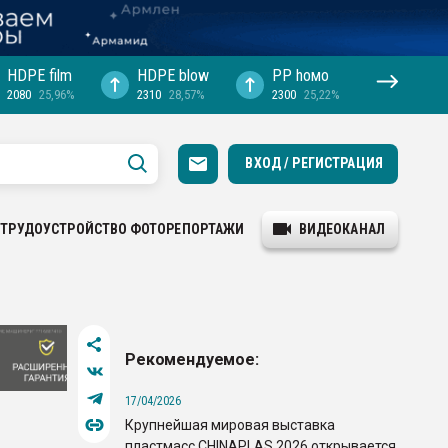
HDPE film
HDPE blow
PP hомо
2080
25,96%
2310
28,57%
2300
25,22%
ВХОД / РЕГИСТРАЦИЯ
ТРУДОУСТРОЙСТВО
ФОТОРЕПОРТАЖИ
ВИДЕОКАНАЛ
Рекомендуемое:
17/04/2026
Крупнейшая мировая выставка
пластмасс CHINAPLAS 2026 открывается