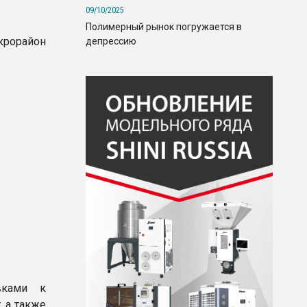
09/10/2025
Полимерный рынок погружается в
крорайон
депрессию
вками к
, а также