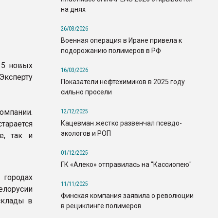
на днях
26/03/2026
Военная операция в Иране привела к
подорожанию полимеров в РФ
 5 новых
16/03/2026
ксперту
Показатели нефтехимиков в 2025 году
сильно просели
омпании.
12/12/2025
Кацевман жестко развенчал псевдо-
арается
экологов и РОП
е, так и
01/12/2025
ГК «Алеко» отправилась на "Кассиопею"
 городах
11/11/2025
Белорусии
Финская компания заявила о революции
склады в
в рециклинге полимеров