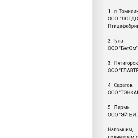
1. п. Томили
ООО "ЛОГДОК
Птицефабрик
2. Тула
ООО "БетОм" г
3. Пятигорск
ООО "ГЛАВТРА
4. Саратов
ООО "ТЭНКАРД
5. Пермь
ООО "ЭЙ БИ 
Напомним,
полимерам с 