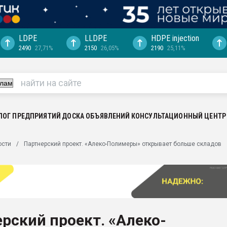
LDPE
LLDPE
HDPE injection
2490
27,71%
2150
26,05%
2190
25,11%
еса -
ината полного
"Ижевскому
ватить рынок
ЛОГ ПРЕДПРИЯТИЙ
ДОСКА ОБЪЯВЛЕНИЙ
КОНСУЛЬТАЦИОННЫЙ ЦЕНТР
ериала
машины:
ости
Партнерский проект. «Алеко-Полимеры» открывает больше складов
, с.-в.
ция выходит на
отке
ь" довольна
рский проект. «Алеко-
ьном рынке