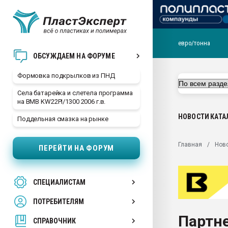
евро/тонна
Продажа готового бизн
ОБСУЖДАЕМ НА ФОРУМЕ
производство SPC лам
цикла
Формовка подкрылков из ПНД
29.07.2026 ФРП помог 
Села батарейка и слетела программа
заводу пластмасс" зах
на BMB KW22PI/1300 2006 г.в.
ППЭ
НОВОСТИ
КАТА
Поддельная смазка на рынке
Помощь в подборе мат
Вакуум-формовочные 
Главная
Нов
ПЕРЕЙТИ НА ФОРУМ
ближайшее подмосковье
Подмосковье, Москва
28.07.2026 Автоматиза
СПЕЦИАЛИСТАМ
первый план в перераб
пластмасс
ПОТРЕБИТЕЛЯМ
28.07.2026 "Техноникол
Партне
ситуацией на строител
СПРАВОЧНИК