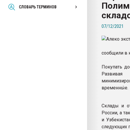
Полим
Всё, что касается выду
СЛОВАРЬ ТЕРМИНОВ
бутылок
склад
07/12/2021
ПЕРЕЙТИ НА 
сообщили в 
Покупать до
Развивая 
минимизиро
временны́е.
Склады и о
России, а т
и Узбекиста
следующих г