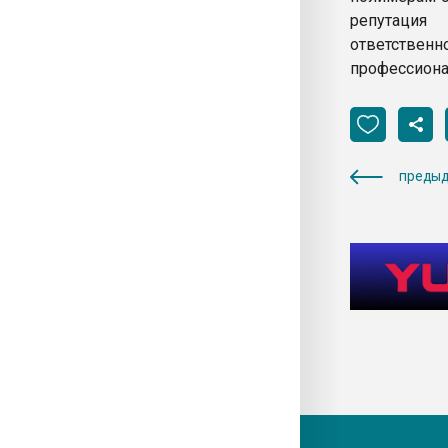
репутация
ответственн
профессиона
предыд