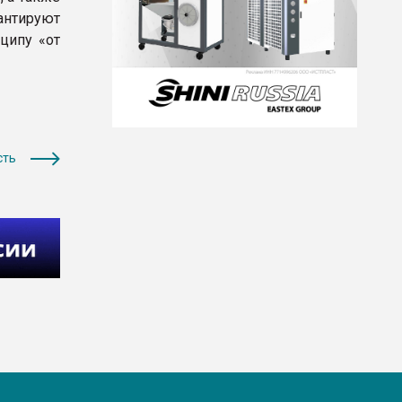
нтируют
ципу «от
сть