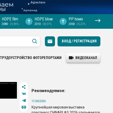
HDPE film
HDPE blow
PP hомо
2080
25,96%
2310
28,57%
2300
25,22%
ВХОД / РЕГИСТРАЦИЯ
ТРУДОУСТРОЙСТВО
ФОТОРЕПОРТАЖИ
ВИДЕОКАНАЛ
Рекомендуемое:
17/04/2026
Крупнейшая мировая выставка
пластмасс CHINAPLAS 2026 открывается