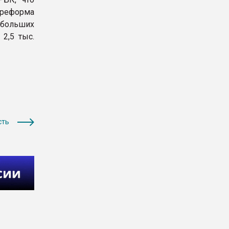
 реформа
ебольших
2,5 тыс.
сть