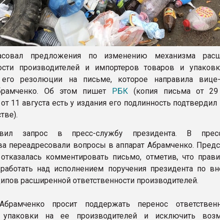
асовал предложения по изменению механизма расш
ости производителей и импортеров товаров и упаковк
 его резолюции на письме, которое направила вице
брамченко. Об этом пишет
РБК
(копия письма от 29
от 11 августа есть у издания его подлинность подтвердил
тве).
вил запрос в пресс-службу президента. В пресс
ва переадресовали вопросы в аппарат Абрамченко. Предс
отказалась комментировать письмо, отметив, что прави
работать над исполнением поручения президента по в
ипов расширенной ответственности производителей.
брамченко просит поддержать перенос ответственн
 упаковки на ее производителей и исключить возм