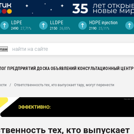
LDPE
LLDPE
HDPE injection
2490
27,71%
2150
26,05%
2190
25,11%
еса -
ината полного
"Ижевскому
ватить рынок
ЛОГ ПРЕДПРИЯТИЙ
ДОСКА ОБЪЯВЛЕНИЙ
КОНСУЛЬТАЦИОННЫЙ ЦЕНТР
ериала
машины:
ости
Ответственность тех, кто выпускает тару, могут перенести
, с.-в.
ция выходит на
отке
ь" довольна
твенность тех, кто выпускает
ьном рынке