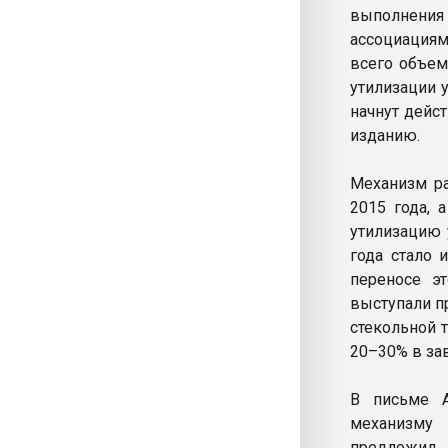
выполнени
ассоциациям
всего объем
утилизации 
начнут дейс
изданию.
Механизм ра
2015 года, 
утилизацию 
года стало 
переносе эт
выступали п
стекольной 
20–30% в зав
В письме А
механизму 
предложил 