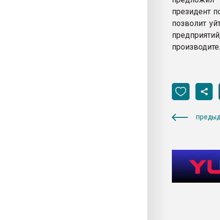
президент п
позволит уй
предприятий
производите
предыд