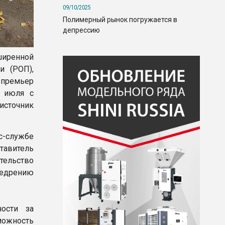
09/10/2025
Полимерный рынок погружается в
депрессию
иренной
и (РОП),
-премьер
 июля с
 источник
-службе
тавитель
тельство
недрению
ости за
ожность