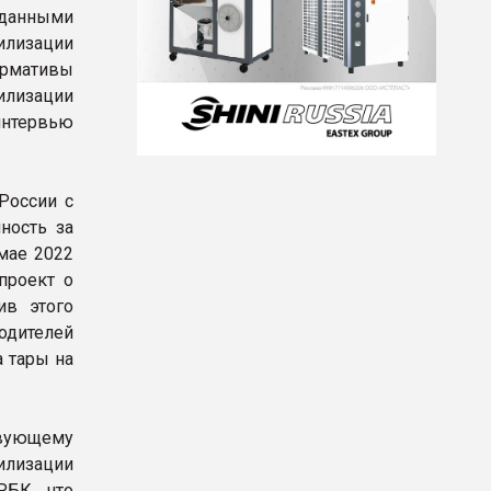
данными
илизации
ормативы
тилизации
интервью
России с
ность за
мае 2022
проект о
ив этого
водителей
 тары на
вующему
лизации
РБК, что