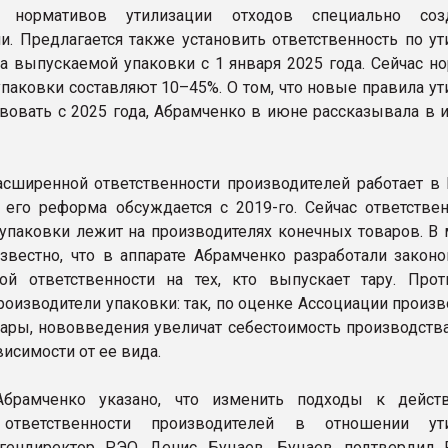
я нормативов утилизации отходов специально соз
и. Предлагается также установить ответственность по ут
а выпускаемой упаковки с 1 января 2025 года. Сейчас н
упаковки составляют 10–45%. О том, что новые правила у
твовать с 2025 года, Абрамченко в июне рассказывала в 
сширенной ответственности производителей работает в 
а его реформа обсуждается с 2019-го. Сейчас ответствен
упаковки лежит на производителях конечных товаров. В 
известно, что в аппарате Абрамченко разработали законо
ой ответственности на тех, кто выпускает тару. Прот
роизводители упаковки: так, по оценке Ассоциации произ
тары, нововведения увеличат себестоимость производства
исимости от ее вида.
брамченко указано, что изменить подходы к дейст
ответственности производителей в отношении ути
гендиректор РЭО Денис Буцаев. Буцаев подтвердил 