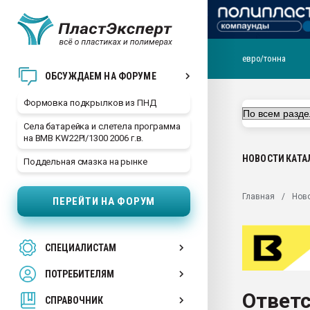
евро/тонна
Продажа готового бизн
ОБСУЖДАЕМ НА ФОРУМЕ
производство SPC лам
цикла
Формовка подкрылков из ПНД
29.07.2026 ФРП помог 
Села батарейка и слетела программа
заводу пластмасс" зах
на BMB KW22PI/1300 2006 г.в.
ППЭ
НОВОСТИ
КАТА
Поддельная смазка на рынке
Помощь в подборе мат
Вакуум-формовочные 
Главная
Нов
ПЕРЕЙТИ НА ФОРУМ
ближайшее подмосковье
Подмосковье, Москва
28.07.2026 Автоматиза
СПЕЦИАЛИСТАМ
первый план в перераб
пластмасс
ПОТРЕБИТЕЛЯМ
28.07.2026 "Техноникол
Ответс
ситуацией на строител
СПРАВОЧНИК