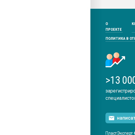
О
К
ПРОЕКТЕ
ПОЛИТИКА В О
>13 00
зарегистрир
специалисто
написа
ПластЭксперт 