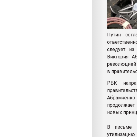
Путин согл
ответственн
следует из
Виктория А
резолюцией 
в правительс
РБК напра
правительст
Абрамченко 
продолжает 
новых принц
В письме А
утилизацию