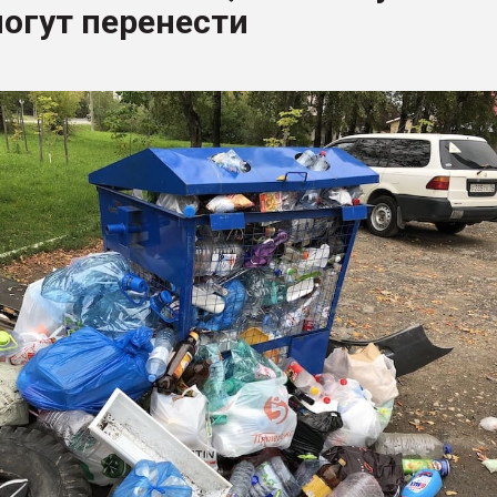
могут перенести
ва ПЭТ
ФОРУМ