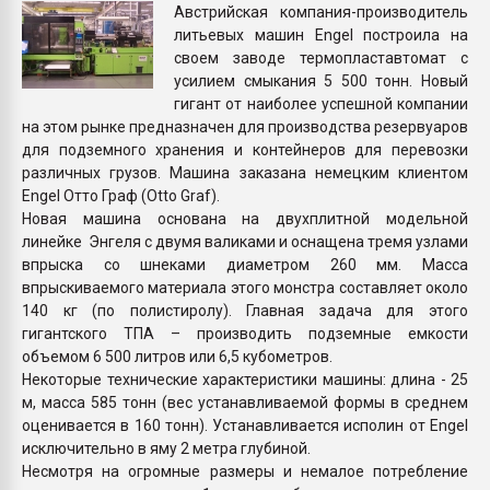
Австрийская компания-производитель
Всё, что касается выду
литьевых машин Engel построила на
бутылок
своем заводе термопластавтомат с
усилием смыкания 5 500 тонн. Новый
ПЕРЕЙТИ НА 
гигант от наиболее успешной компании
на этом рынке предназначен для производства резервуаров
для подземного хранения и контейнеров для перевозки
различных грузов. Машина заказана немецким клиентом
Engel Отто Граф (Otto Graf).
Новая машина основана на двухплитной модельной
линейке Энгеля с двумя валиками и оснащена тремя узлами
впрыска со шнеками диаметром 260 мм. Масса
впрыскиваемого материала этого монстра составляет около
140 кг (по полистиролу). Главная задача для этого
гигантского ТПА – производить подземные емкости
объемом 6 500 литров или 6,5 кубометров.
Некоторые технические характеристики машины: длина - 25
м, масса 585 тонн (вес устанавливаемой формы в среднем
оценивается в 160 тонн). Устанавливается исполин от Engel
исключительно в яму 2 метра глубиной.
Несмотря на огромные размеры и немалое потребление