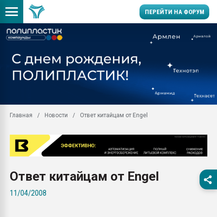
ПЕРЕЙТИ НА ФОРУМ
Продажа готового бизн
производство SPC лам
цикла
29.07.2026 ФРП помог 
заводу пластмасс" зах
ППЭ
Главная
Новости
Ответ китайцам от Engel
Помощь в подборе мат
Вакуум-формовочные 
ближайшее подмосковье
Подмосковье, Москва
28.07.2026 Автоматиза
Ответ китайцам от Engel
первый план в перераб
пластмасс
11/04/2008
28.07.2026 "Техноникол
ситуацией на строител