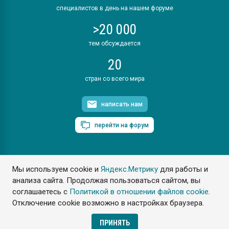
специалистов в день на нашем форуме
>20 000
тем обсуждается
20
стран со всего мира
написать нам
перейти на форум
Мы используем cookie и
Яндекс.Метрику
для работы и
ПластЭксперт © 2006. Все права защищены
анализа сайта. Продолжая пользоваться сайтом, вы
Разрешается копирование материалов сайта с обязательной
ссылкой на www.e-plastic.ru
соглашаетесь с
Политикой в отношении файлов cookie
.
Отключение cookie возможно в настройках браузера.
Разработка сайта
ПРИНЯТЬ