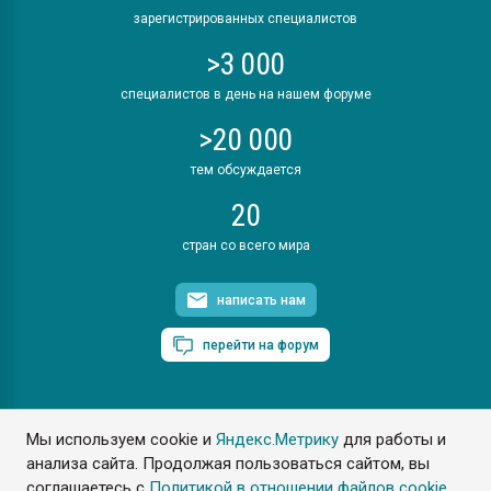
зарегистрированных специалистов
>3 000
специалистов в день на нашем форуме
>20 000
тем обсуждается
20
стран со всего мира
написать нам
перейти на форум
Мы используем cookie и
Яндекс.Метрику
для работы и
ПластЭксперт © 2006. Все права защищены
анализа сайта. Продолжая пользоваться сайтом, вы
Разрешается копирование материалов сайта с обязательной
ссылкой на www.e-plastic.ru
соглашаетесь с
Политикой в отношении файлов cookie
.