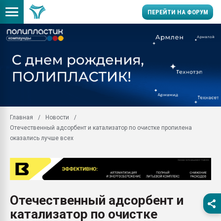
ПЕРЕЙТИ НА ФОРУМ
Продажа готового бизн
производство SPC лам
цикла
29.07.2026 ФРП помог 
заводу пластмасс" зах
ППЭ
Главная
Новости
Помощь в подборе мат
Отечественный адсорбент и катализатор по очистке пропилена
Вакуум-формовочные 
оказались лучше всех
ближайшее подмосковье
Подмосковье, Москва
28.07.2026 Автоматиза
первый план в перераб
пластмасс
Отечественный адсорбент и
28.07.2026 "Техноникол
катализатор по очистке
ситуацией на строител