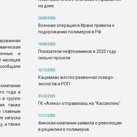
на днях
26/03/2026
Военная операция в Иране привела к
подорожанию полимеров в РФ
ованная
16/03/2026
ическая
Показатели нефтехимиков в 2025 году
ионные и
сильно просели
9 месяцев
сообщали
12/12/2025
Кацевман жестко развенчал псевдо-
экологов и РОП
 компании
го года и
01/12/2025
 в группе
ГК «Алеко» отправилась на "Кассиопею"
ния также
а главным
11/11/2025
те запуска
Финская компания заявила о революции
у, а также
в рециклинге полимеров