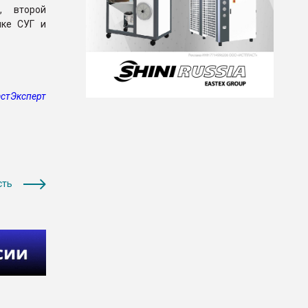
, второй
лке СУГ и
стЭксперт
сть