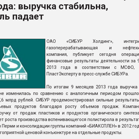
ода: выручка стабильна,
ва ПЭТ
ль падает
ФОРУМ
ОАО «СИБУР Холдинг», интегрир
газоперерабатывающая и нефтехим
компания, публикует сегодня операц
финансовые результаты деятельности за 
2013 года в соответствии с МСФО, 
ПластЭксперту в пресс-службе СИБУРа.
По итогам 9 месяцев 2013 года выручка
не изменилась по сравнению с аналогичным периодом прошло
7,6 млрд рублей. СИБУР продемонстрировал сильные результаты
рьевых продуктов благодаря росту объемов продаж. Компа
ручку от продаж пластиков и продуктов органического синтез
ет роста производства вспенивающегося полистирола в результа
в Перми и консолидации группы компаний «БИАКСПЛЕН» в 2012 год
гоприятной ценовой конъюнктуре на отдельные продукты.