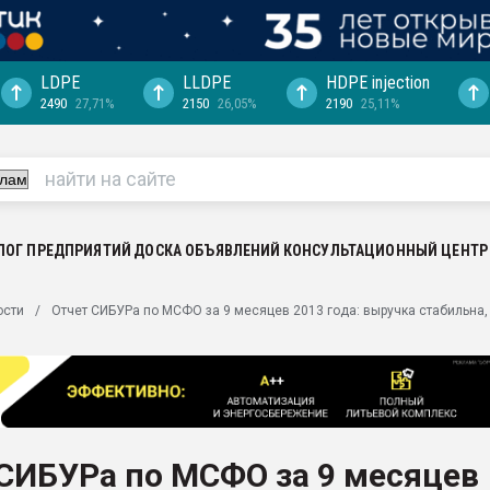
LDPE
LLDPE
HDPE injection
2490
27,71%
2150
26,05%
2190
25,11%
еса -
ината полного
"Ижевскому
ватить рынок
ЛОГ ПРЕДПРИЯТИЙ
ДОСКА ОБЪЯВЛЕНИЙ
КОНСУЛЬТАЦИОННЫЙ ЦЕНТР
ериала
машины:
ости
Отчет СИБУРа по МСФО за 9 месяцев 2013 года: выручка стабильна,
, с.-в.
ция выходит на
отке
ь" довольна
СИБУРа по МСФО за 9 месяцев
ьном рынке