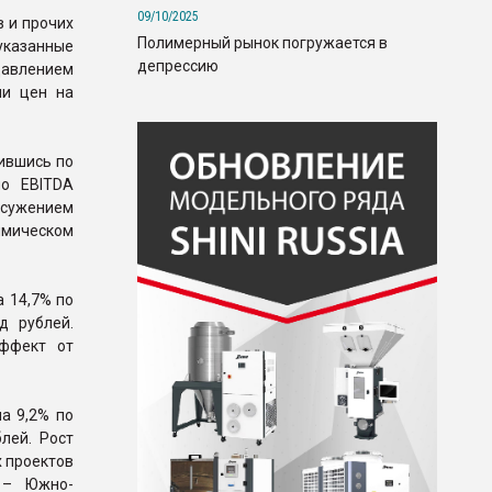
09/10/2025
в и прочих
Полимерный рынок погружается в
указанные
депрессию
давлением
ии цен на
зившись по
по EBITDA
 сужением
имическом
 14,7% по
д рублей.
эффект от
а 9,2% по
лей. Рост
 проектов
К – Южно-