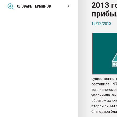
2013 г
Всё, что касается выду
СЛОВАРЬ ТЕРМИНОВ
бутылок
прибы
12/12/2013
ПЕРЕЙТИ НА 
существенно 
составила 19
топливно-сы
увеличила вы
образом за сч
второй линии 
благодаря бла