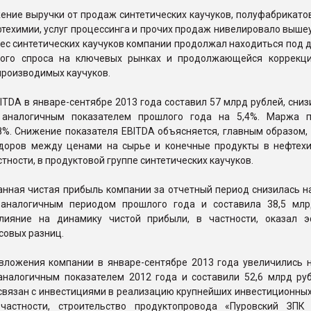
ение выручки от продаж синтетических каучуков, полуфабрикато
техимии, услуг процессинга и прочих продаж нивелировало выше
ес синтетических каучуков компании продолжал находиться под 
бого спроса на ключевых рынках и продолжающейся коррекц
производимых каучуков.
ITDA в январе-сентябре 2013 года составил 57 млрд рублей, сни
 аналогичным показателем прошлого года на 5,4%. Маржа 
8%. Снижение показателя EBITDA объясняется, главным образом,
доров между ценами на сырье и конечные продукты в нефтех
стности, в продуктовой группе синтетических каучуков.
нная чистая прибыль компании за отчетный период снизилась на
аналогичным периодом прошлого года и составила 38,5 млр
лияние на динамику чистой прибыли, в частности, оказал 
совых разниц.
вложения компании в январе-сентябре 2013 года увеличились н
аналогичным показателем 2012 года и составили 52,6 млрд руб
связан с инвестициями в реализацию крупнейших инвестиционных
 частности, строительство продуктопровода «Пуровский ЗП