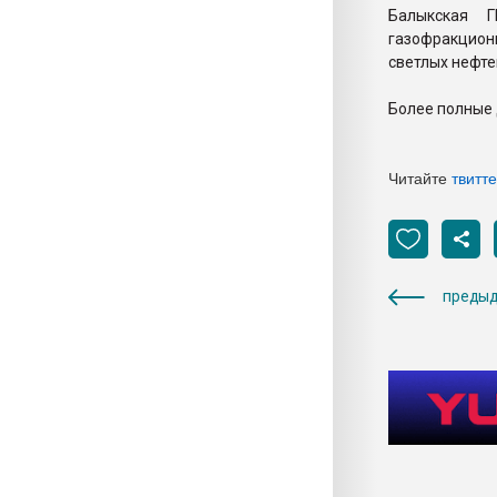
Балыкская Г
газофракцион
светлых нефте
Более полные
Читайте
твитт
предыд