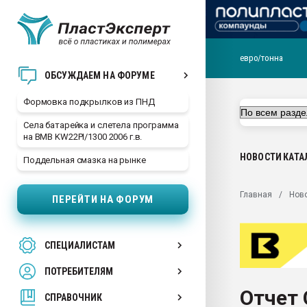
евро/тонна
Продажа готового бизн
ОБСУЖДАЕМ НА ФОРУМЕ
производство SPC лам
цикла
Формовка подкрылков из ПНД
29.07.2026 ФРП помог 
Села батарейка и слетела программа
заводу пластмасс" зах
на BMB KW22PI/1300 2006 г.в.
ППЭ
НОВОСТИ
КАТА
Поддельная смазка на рынке
Помощь в подборе мат
Вакуум-формовочные 
Главная
Нов
ПЕРЕЙТИ НА ФОРУМ
ближайшее подмосковье
Подмосковье, Москва
28.07.2026 Автоматиза
СПЕЦИАЛИСТАМ
первый план в перераб
пластмасс
ПОТРЕБИТЕЛЯМ
28.07.2026 "Техноникол
Отчет 
ситуацией на строител
СПРАВОЧНИК