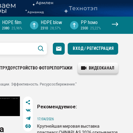
HDPE film
HDPE blow
PP hомо
2080
25,96%
2310
28,57%
2300
25,22%
ВХОД / РЕГИСТРАЦИЯ
ТРУДОУСТРОЙСТВО
ФОТОРЕПОРТАЖИ
ВИДЕОКАНАЛ
вации. Эффективность. Ресурсосбережение."
Рекомендуемое:
17/04/2026
Крупнейшая мировая выставка
а
пластмасс CHINAPLAS 2026 открывается