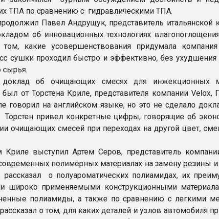
их ТПА по сравнению с гидравлическими ТПА.
родолжил Павел Андрущук, представитель итальянской 
докладом об инновационных технологиях влагопоглощени
 том, какие усовершенствования придумала компания 
сс сушки проходил быстро и эффективно, без ухудшения 
 сырья.
 доклад об очищающих смесях для инжекционных 
 был от Торстена Криле, представителя компании Velox, 
ле говорил на английском языке, но это не сделало докл
 Торстен привел конкретные цифры, говорящие об экон
ии очищающих смесей при переходах на другой цвет, сме
м Криле выступил Артем Серов, представитель компании
современных полимерных материалах на замену резины и 
 рассказал о полуароматических полиамидах, их преим
ми широко применяемыми конструкционными материа
ненные полиамиды, а также по сравнению с легкими ме
 рассказал о том, для каких деталей и узлов автомобиля 