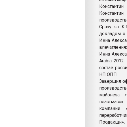
Константин
Константин
производство
Сразу за К
докладом о 
Инна Алекса
впечатления
Инна Алекса
Arabia 2012
состав росс
НП ОПП.
Завершил оф
производст
майонеза 
пластмасс».
компании 
переработч
Продакшн»,