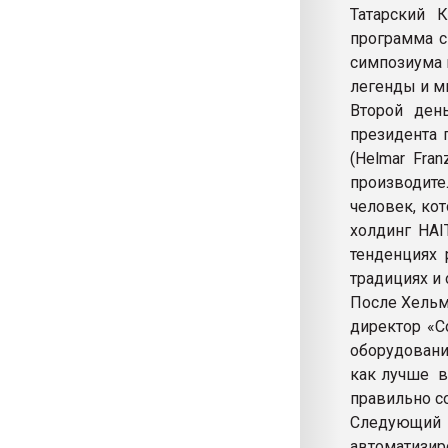
Татарский 
программа с
симпозиума 
легенды и м
Второй ден
президента 
(Helmar Fra
производит
человек, кот
холдинг HAI
тенденциях 
традициях и 
После Хельм
директор «С
оборудовани
как лучше в
правильно со
Следующий 
автоматизи