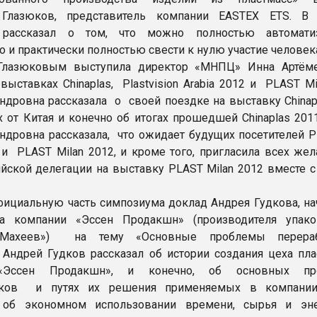
 Глазюков, представитель компании EASTEX ETS. В
 рассказал о том, что можно полностью автоматиз
 и практически полностью свести к нулю участие человек
.Глазюковым выступила директор «МНПЦ» Инна Артём
выставках Chinaplas, Plastvision Arabia 2012 и PLAST Mi
ндровна рассказала о своей поездке на выставку Chinapl
х от Китая и конечно об итогах прошедшей Chinaplas 201
ндровна рассказала, что ожидает будущих посетителей Pl
 и PLAST Milan 2012, и кроме того, пригласила всех же
ийской делегации на выставку PLAST Milan 2012 вместе 
ициальную часть симпозиума доклад Андрея Гудкова, на
ва компании «Эссен Продакшн» (производителя упак
«Махеев») на тему «Основные проблемы перераб
 Андрей Гудков рассказал об истории создания цеха пла
«Эссен Продакшн», и конечно, об основных пр
иков и путях их решения применяемых в компании
 об экономном использовании времени, сырья и эн