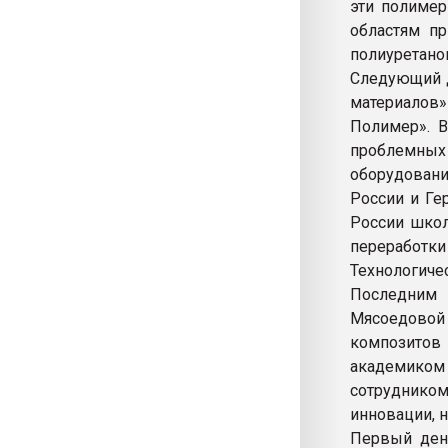
эти полимер
областям п
полиуретано
Следующий д
материалов»
Полимер». В
проблемных
оборудован
России и Ге
России школ
переработк
Технологичес
Последним
Мясоедовой
композитов 
академико
сотрудником
инновации, 
Первый ден