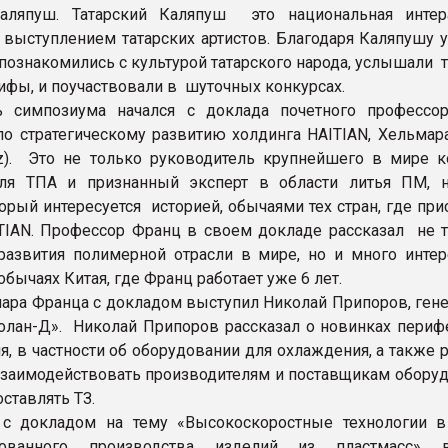
Каляпуш. Татарский Каляпуш это национальная интер
 выступлением татарских артистов. Благодаря Каляпушу у
познакомились с культурой татарского народа, услышали 
ифы, и поучаствовали в шуточных конкурсах.
ь симпозиума начался с доклада почетного профессор
по стратегическому развитию холдинга HAITIAN, Хельмар
nz). Это не только руководитель крупнейшего в мире к
еля ТПА и признанный эксперт в области литья ПМ, 
орый интересуется историей, обычаями тех стран, где при
TIAN. Профессор Франц в своем докладе рассказал не 
развития полимерной отрасли в мире, но и много интер
обычаях Китая, где Франц работает уже 6 лет.
ара Франца с докладом выступил Николай Припоров, ген
олан-Д». Николай Припоров рассказал о новинках периф
я, в частности об оборудовании для охлаждения, а также 
заимодействовать производителям и поставщикам оборуд
ставлять ТЗ.
с докладом на тему «Высокоскоростные технологии в
рованного производства изделий из пластмасс» в