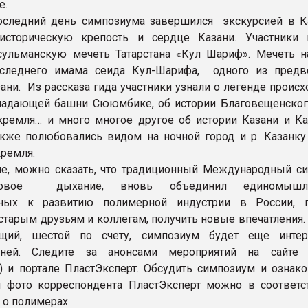
е.
оследний день симпозиума завершился экскурсией в К
историческую крепость и сердце Казани. Участники 
ульманскую мечеть Татарстана «Кул Шариф». Мечеть н
оследнего имама сеида Кул-Шарифа, одного из предв
ани. Из рассказа гида участники узнали о легенде проис
падающей башни Сююмбике, об истории Благовещенског
кремля… и много многое другое об истории Казани и Ка
акже полюбовались видом на ночной город и р. Казанку
кремля.
е, можно сказать, что традиционный Международный с
новое дыхание, вновь объединил единомышле
ных к развитию полимерной индустрии в России, п
 старым друзьям и коллегам, получить новые впечатления.
щий, шестой по счету, симпозиум будет еще интер
льней. Следите за анонсами мероприятий на сай
) и портале ПластЭксперт. Обсудить симпозиум и ознако
и фото корреспондента ПластЭксперт можно в соответ
о полимерах.