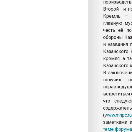
производств
Второй и п
Кремль. – 
главную мус
честь её п
обороны Каз
и названия 
Казанского 
кремля, а т
Казанского 
В заключени
получил 
неравнодуш
встретиться
что следую
содержате
(
www.mnpc.ru
заметками 
теме форума