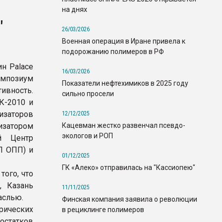
на днях
"
26/03/2026
Военная операция в Иране привела к
подорожанию полимеров в РФ
ин Palace
16/03/2026
импозиум
Показатели нефтехимиков в 2025 году
вность.
сильно просели
К-2010 и
изаторов
12/12/2025
Кацевман жестко развенчал псевдо-
изатором
экологов и РОП
й Центр
П ОПП) и
01/12/2025
ГК «Алеко» отправилась на "Кассиопею"
того, что
, Казань
11/11/2025
аслью.
Финская компания заявила о революции
рических
в рециклинге полимеров
остатков