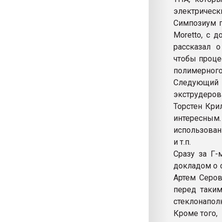
электрическ
Симпозиум п
Moretto, с 
рассказал о
чтобы проце
полимерного
Следующий
экструдеров
Торстен Кри
интересным.
использован
и т.п.
Сразу за Г-
докладом о 
Артем Серов
перед таки
стеклонапол
Кроме того,