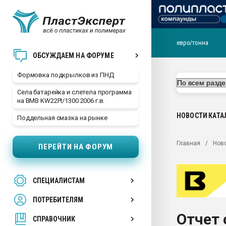
евро/тонна
Продажа готового бизн
ОБСУЖДАЕМ НА ФОРУМЕ
производство SPC лам
цикла
Формовка подкрылков из ПНД
29.07.2026 ФРП помог 
Села батарейка и слетела программа
заводу пластмасс" зах
на BMB KW22PI/1300 2006 г.в.
ППЭ
НОВОСТИ
КАТА
Поддельная смазка на рынке
Помощь в подборе мат
Вакуум-формовочные 
Главная
Нов
ПЕРЕЙТИ НА ФОРУМ
ближайшее подмосковье
Подмосковье, Москва
28.07.2026 Автоматиза
СПЕЦИАЛИСТАМ
первый план в перераб
пластмасс
ПОТРЕБИТЕЛЯМ
28.07.2026 "Техноникол
Отчет 
ситуацией на строител
СПРАВОЧНИК