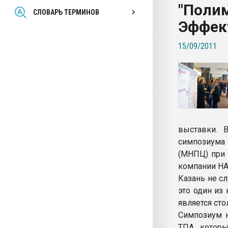
"Полим
Всё, что касается выду
СЛОВАРЬ ТЕРМИНОВ
бутылок
Эффект
15/09/2011
ПЕРЕЙТИ НА 
выставки. В
симпозиума
(МНПЦ) при
компании HA
Казань не с
это один из
является ст
Симпозиум н
ТПА, котор