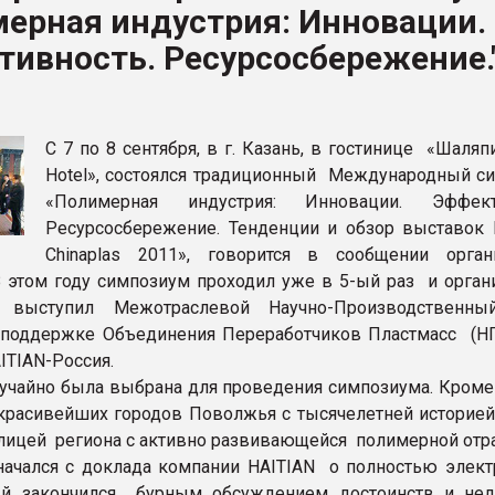
ерная индустрия: Инновации.
ва ПЭТ
ивность. Ресурсосбережение.
ФОРУМ
С 7 по 8 сентября, в г. Казань, в гостинице «Шаляп
Hotel», состоялся традиционный Международный с
«Полимерная индустрия: Инновации. Эффекти
Ресурсосбережение. Тенденции и обзор выставок 
Chinaplas 2011», говорится в сообщении орган
 этом году симпозиум проходил уже в 5-ый раз и орган
 выступил Межотраслевой Научно-Производственны
 поддержке Объединения Переработчиков Пластмасс (Н
ITIAN-Россия.
лучайно была выбрана для проведения симпозиума. Кроме 
 красивейших городов Поволжья с тысячелетней историей
олицей региона с активно развивающейся полимерной отр
ачался с доклада компании HAITIAN о полностью элект
ый закончился бурным обсуждением достоинств и нед