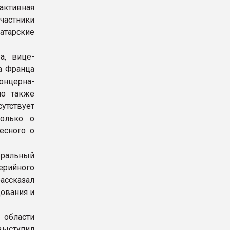
активная
частники
татарские
а, вице-
а Франца
онцерна-
но также
сутствует
только о
есного о
еральный
ерийного
рассказал
ования и
 области
ыступил