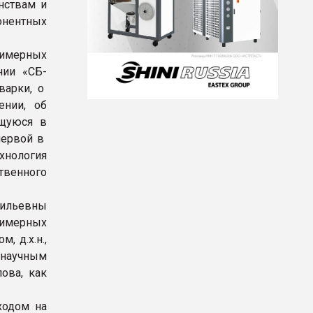
нствам и
онентных
лимерных
нии «СБ-
варки, о
ении, об
ющуюся в
первой в
хнология
твенного
ильевны
лимерных
, д.х.н.,
научным
ова, как
ходом на