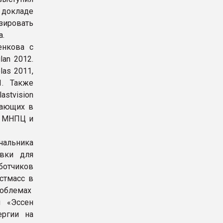
 докладе
ировать
а.
енкова с
lan 2012.
as 2011,
1. Также
astvision
лающих в
с МНПЦ и
чальника
овки для
отчиков
стмасс в
облемах
 «Эссен
ергии на