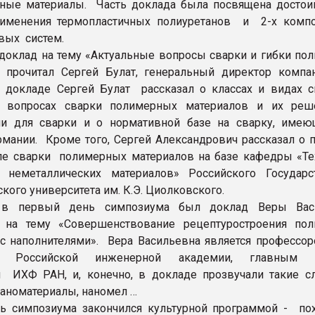
ные материалы. Часть доклада была посвящена достои
рименения термопластичных полиуретанов и 2-х комп
вых систем.
оклад на тему «Актуальные вопросы сварки и гибки по
 прочитал Сергей Булат, генеральный директор компа
 докладе Сергей Булат рассказал о классах и видах с
 вопросах сварки полимерных материалов и их реш
ии для сварки и о нормативной базе на сварку, име
рмании. Кроме того, Сергей Александрович рассказал о 
е сварки полимерных материалов на базе кафедры «Те
и неметаллических материалов» Российского Государс
кого университета им. К.Э. Циолковского.
 в первый день симпозиума был доклад Веры Вас
 на тему «Совершенствование рецептуростроения по
с наполнителями». Вера Васильевна является профессором
м Российской инженерной академии, главным 
 ИХФ РАН, и, конечно, в докладе прозвучали такие сл
наноматериалы, наномел …
ь симпозиума закончился культурной программой - по