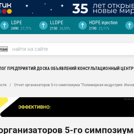
LDPE
LLDPE
HDPE injection
2490
27,71%
2150
26,05%
2190
25,11%
еса -
ината полного
"Ижевскому
ватить рынок
ЛОГ ПРЕДПРИЯТИЙ
ДОСКА ОБЪЯВЛЕНИЙ
КОНСУЛЬТАЦИОННЫЙ ЦЕНТР
ериала
машины:
ости
Отчет организаторов 5-го симпозиума "Полимерная индустрия: Инно
, с.-в.
ция выходит на
отке
ь" довольна
организаторов 5-го симпозиум
ьном рынке