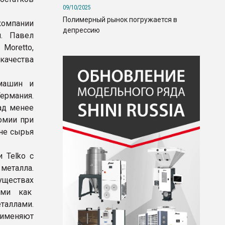
09/10/2025
Полимерный рынок погружается в
компании
депрессию
я. Павел
Moretto,
качества
машин и
Германия.
ад менее
омии при
не сырья
 Telko с
металла.
уществах
лами как
таллами.
применяют