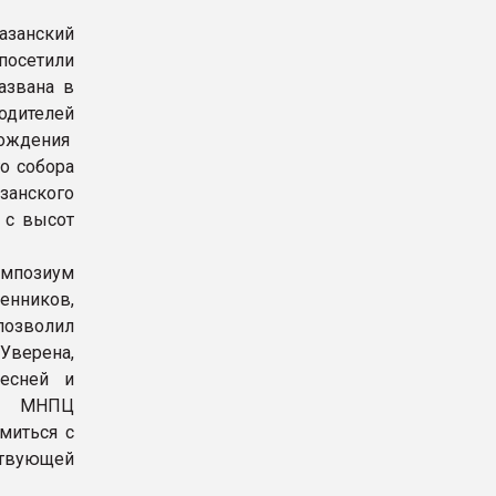
азанский
посетили
азвана в
одителей
хождения
о собора
занского
 с высот
импозиум
нников,
озволил
 Уверена,
есней и
те МНПЦ
миться с
ствующей