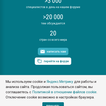
>3 000
специалистов в день на нашем форуме
>20 000
тем обсуждается
20
стран со всего мира
написать нам
перейти на форум
Мы используем cookie и
Яндекс.Метрику
для работы и
ПластЭксперт © 2006. Все права защищены
анализа сайта. Продолжая пользоваться сайтом, вы
Разрешается копирование материалов сайта с обязательной
ссылкой на www.e-plastic.ru
соглашаетесь с
Политикой в отношении файлов cookie
.
Отключение cookie возможно в настройках браузера.
Разработка сайта