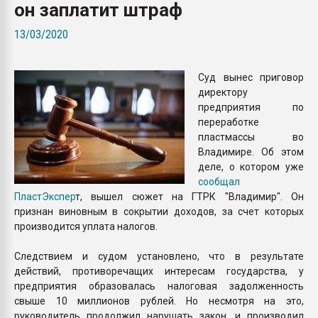
он заплатит штраф
Всё, что касается выду
бутылок
13/03/2020
ПЕРЕЙТИ НА 
Суд вынес приговор
директору
предприятия по
переработке
пластмассы во
Владимире. Об этом
деле, о котором уже
сообщал
ПластЭкспер
т, вышел сюжет на ГТРК "Владимир". Он
признан виновным в сокрытии доходов, за счет которых
производится уплата налогов.
Следствием и судом установлено, что в результате
действий, противоречащих интересам государства, у
предприятия образовалась налоговая задолженность
свыше 10 миллионов рублей. Но несмотря на это,
руководитель продолжил нарушать закон, и производил