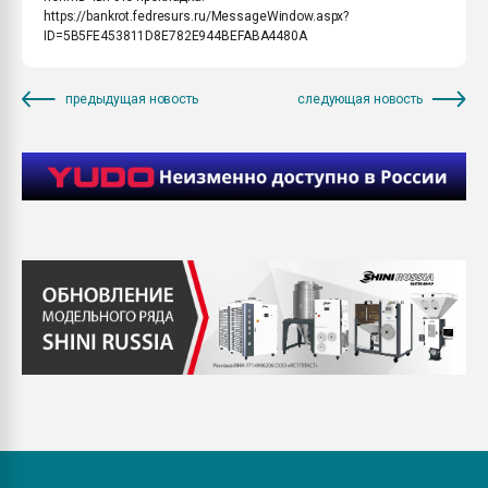
https://bankrot.fedresurs.ru/MessageWindow.aspx?
ID=5B5FE453811D8E782E944BEFABA4480A
предыдущая новость
следующая новость