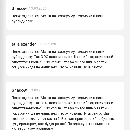
Shadow
13.03.2020
Легко отделался. Могли на всю сумму недоимки впаять
субсидиарку.
st_alexander
13.03.2020
Легко отделался. Могли на всю сумму недоимки впаять
субсидиарку. Так ООО накрылось же. На то и "с ограниченной
ответственностью". Что кроме штрафа с него лично взять? К
тому же нигде не написано, что он хозяин. Ну директор.
Shadow
13.03.2020
Легко отделался. Могли на всю сумму недоимки впаять
субсидиарку. Так ООО накрылось же. На то и "с ограниченной
ответственностью". Что кроме штрафа с него лично взять? К
тому же нигде не написано, что он хозяин. Ну директор. Вы
отстали от жизни лет так на 5. Вот вам пример, как "да будешь
тут директором, все будет ровно". По адресу легко сможете
понять чья это прокладка.