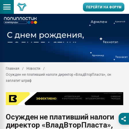
ПЕРЕЙТИ НА ФОРУМ
Продажа готового бизн
производство SPC лам
цикла
29.07.2026 ФРП помог 
заводу пластмасс" зах
ППЭ
Главная
Новости
Помощь в подборе мат
Осужден не плативший налоги директор «ВладВторПласта», он
Вакуум-формовочные 
заплатит штраф
ближайшее подмосковье
Подмосковье, Москва
28.07.2026 Автоматиза
первый план в перераб
пластмасс
Осужден не плативший налоги
28.07.2026 "Техноникол
директор «ВладВторПласта»,
ситуацией на строител