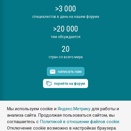
>3 000
специалистов в день на нашем форуме
>20 000
тем обсуждается
20
стран со всего мира
написать нам
перейти на форум
Мы используем cookie и
Яндекс.Метрику
для работы и
ПластЭксперт © 2006. Все права защищены
анализа сайта. Продолжая пользоваться сайтом, вы
Разрешается копирование материалов сайта с обязательной
ссылкой на www.e-plastic.ru
соглашаетесь с
Политикой в отношении файлов cookie
.
Отключение cookie возможно в настройках браузера.
Разработка сайта