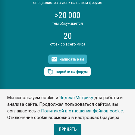
специалистов в день на нашем форуме
>20 000
тем обсуждается
20
стран со всего мира
написать нам
перейти на форум
Мы используем cookie и
Яндекс.Метрику
для работы и
ПластЭксперт © 2006. Все права защищены
анализа сайта. Продолжая пользоваться сайтом, вы
Разрешается копирование материалов сайта с обязательной
ссылкой на www.e-plastic.ru
соглашаетесь с
Политикой в отношении файлов cookie
.
Отключение cookie возможно в настройках браузера.
Разработка сайта
ПРИНЯТЬ