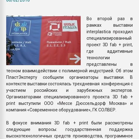
Всё, что касается выду
бутылок
Во второй раз в
рамках выставки
ПЕРЕЙТИ НА 
interplastica проходил
специализированный
проект 3D fab + print,
где аддитивные
технологии
представлены в
тесном взаимодействии с полимерной индустрией. Об этом
ПластЭксперту сообщили организаторы выставки. В
контексте выставки состоялась трехдневная конференция с
участием российских и зарубежных экспертов.
Организаторами специализированного проекта 3D fab +
print выступили ООО «Мессе Дюссельдорф Москва» и
компания «Современное оборудование», ГК СОЛВЕР.
В фокусе внимания 3D fab + print были рассмотрены
следующие вопросы: государственная поддержка
высокотехнологичных средств производства, программное