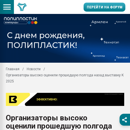
ПЕРЕЙТИ НА ФОРУМ
Продажа готового бизн
производство SPC лам
цикла
29.07.2026 ФРП помог 
заводу пластмасс" зах
ППЭ
Главная
Новости
Помощь в подборе мат
Организаторы высоко оценили прошедшую полгода назад выставку K
Вакуум-формовочные 
2025
ближайшее подмосковье
Подмосковье, Москва
28.07.2026 Автоматиза
первый план в перераб
пластмасс
Организаторы высоко
28.07.2026 "Техноникол
оценили прошедшую полгода
ситуацией на строител