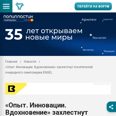
ПЕРЕЙТИ НА ФОРУМ
Продажа готового бизн
производство SPC лам
цикла
29.07.2026 ФРП помог 
заводу пластмасс" зах
ППЭ
Главная
Новости
Помощь в подборе мат
«Опыт. Инновации. Вдохновение» захлестнут посетителей
Вакуум-формовочные 
очередного симпозиума ENGEL
ближайшее подмосковье
Подмосковье, Москва
28.07.2026 Автоматиза
первый план в перераб
пластмасс
«Опыт. Инновации.
28.07.2026 "Техноникол
Вдохновение» захлестнут
ситуацией на строител