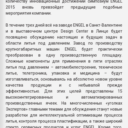
количеству инновационных достижений симпозиум ENGEL
2015 вновь превзойдет предыдущие подобные
мероприятия компании.
В течение трех дней всё на заводе ENGEL в Санкт-Валентине
и в выставочном центре Design Center в Линце будет
посвящено обсуждению настоящих и будущих задач в
области литья под давлением. Завод по производству
крупногабаритных машин ENGEL будет практически
преобразован в одну производственную площадку.
Сложные компоненты для применения в пяти отраслях
литья под давлением – автомобилестроение, техническое
литье, телетроника, упаковка и медицина – будут
изготавливаться, основываясь на абсолютно новом уровне
качества продукции и с небывалой прежде
эффективностью. Для этих целей представлены 15
высокоинтегрированных и автоматизированных
производственных ячеек. На многочисленных «уголках
Экспертов» главными темами для обсуждения станут новые
разработки для интеллектуальной оптимизации процесса
литья, контроля процесса пластификации, а также широкий
спектр сервисных продуктов и услуг ENGEL. Кроме того,