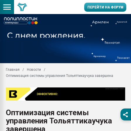
ПЕРЕЙТИ НА ФОРУМ
Продажа готового бизн
производство SPC лам
цикла
29.07.2026 ФРП помог 
заводу пластмасс" зах
ППЭ
Главная
Новости
Помощь в подборе мат
Оптимизация системы управления Тольяттикаучука завершена
Вакуум-формовочные 
ближайшее подмосковье
Подмосковье, Москва
28.07.2026 Автоматиза
первый план в перераб
Оптимизация системы
пластмасс
управления Тольяттикаучука
28.07.2026 "Техноникол
ситуацией на строител
завершена