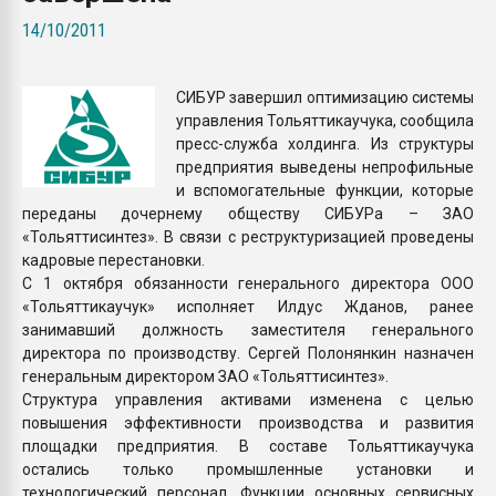
Всё, что касается выду
14/10/2011
бутылок
СИБУР завершил оптимизацию системы
ПЕРЕЙТИ НА 
управления Тольяттикаучука, сообщила
пресс-служба холдинга. Из структуры
предприятия выведены непрофильные
и вспомогательные функции, которые
переданы дочернему обществу СИБУРа – ЗАО
«Тольяттисинтез». В связи с реструктуризацией проведены
кадровые перестановки.
С 1 октября обязанности генерального директора ООО
«Тольяттикаучук» исполняет Илдус Жданов, ранее
занимавший должность заместителя генерального
директора по производству. Сергей Полонянкин назначен
генеральным директором ЗАО «Тольяттисинтез».
Структура управления активами изменена с целью
повышения эффективности производства и развития
площадки предприятия. В составе Тольяттикаучука
остались только промышленные установки и
технологический персонал. Функции основных сервисных