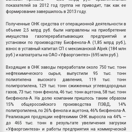
показателей за 2012 год группа не приводит, так как ее
формирование завершилось в 2013 году.
Полученные ОНК средства от операционной деятельности в
объеме 2,5 млрд руб. были направлены на приобретение
имущества газоперерабатывающих предприятий и
установки по производству Бисфенола-А (1,85 млрд руб.),
взнос в уставный капитал СП с мексиканской Alpek (184 млн
руб.) и капзатраты на ОАО «Уфаоргсинтез» (695 млн руб.).
Входящие в ОНК заводы переработали около 750 тыс. тонн
нефтехимического сырья, выпустили 95 тыс. тонн
полиэтилена высокого давления, 119 тыс. тонн
полипропилена, 129 тыс. тонн сжиженных углеводородных
газов, 73 тыс. тонн фенола, 46 тыс. тонн ацетона, 58 тыс. тонн
бисфенола-А. На долю компании пришлось таким образом
15% общероссийского производства ПЭВД, 14%
полипропилена, по 26% фенола и ацетона, 46% бисфенола-А.
Реализация продукции нефтехимии ОНК выросла на 44% —
до 465 тыс. тонн в результате увеличения загрузки
«Уфаоргсинтеза» и работы предприятия на коммерческой