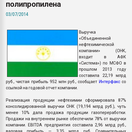
полипропилена
Всё, что касается выду
бутылок
03/07/2014
ПЕРЕЙТИ НА 
Выручка
«Объединенной
нефтехимической
компании» (ОНК,
входит в АФК
«Система») по МСФО в
прошлом 2013 году
составила 22,19 млрд
руб., чистая прибыль 952 млн руб., сообщает
Интерфакс
со
ссылкой на годовой отчет компании.
Реализация продукции нефтехимии сформировала 87%
консолидированной выручки ОНК (19,194 млрд руб.), чуть
менее 10% дала продажа продукции газопереработки.
Продажи на внутреннем рынке обеспечили 78% от выручки
компании. EBITDA предприятия составила 2,96 млрд руб.,
валовая прибыль — 3,35 млрд руб. Сравнительных