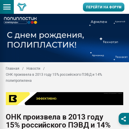
ПЕРЕЙТИ НА ФОРУМ
Продажа готового бизн
производство SPC лам
цикла
29.07.2026 ФРП помог 
заводу пластмасс" зах
ППЭ
Главная
Новости
Помощь в подборе мат
ОНК произвела в 2013 году 15% российского ПЭВД и 14%
Вакуум-формовочные 
полипропилена
ближайшее подмосковье
Подмосковье, Москва
28.07.2026 Автоматиза
первый план в перераб
пластмасс
ОНК произвела в 2013 году
28.07.2026 "Техноникол
15% российского ПЭВД и 14%
ситуацией на строител