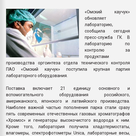
Armaloy PC/ABS-1IM че
«Омский каучук»
обновляет
ПЕРЕЙТИ НА 
лабораторию,
сообщила сегодня
пресс-служба ГК. В
лабораторию по
контролю за
продуктами
производства оргсинтеза отдела технического контроля
ПАО «Омский каучук» поступила крупная партия
лабораторного оборудования.
Поставка включает 21 единицу основного и
вспомогательного оборудования российского,
американского, японского и латвийского производства.
Наиболее важной частью пополнения парка стали сразу
пять современных отечественных газовых хроматографов
«Хромос» и генераторы высокочистого водорода к ним.
Кроме того, лаборатория получила хладотермостаты,
влагомеры, спектрофотометры Unica, лабораторные весы,