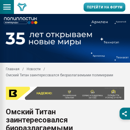
ПЕРЕЙТИ НА ФОРУМ
Продажа готового бизн
производство SPC лам
цикла
29.07.2026 ФРП помог 
заводу пластмасс" зах
ППЭ
Главная
Новости
Помощь в подборе мат
Омский Титан заинтересовался биоразлагаемыми полимерами
Вакуум-формовочные 
ближайшее подмосковье
Подмосковье, Москва
28.07.2026 Автоматиза
первый план в перераб
Омский Титан
пластмасс
заинтересовался
28.07.2026 "Техноникол
ситуацией на строител
биоразлагаемыми