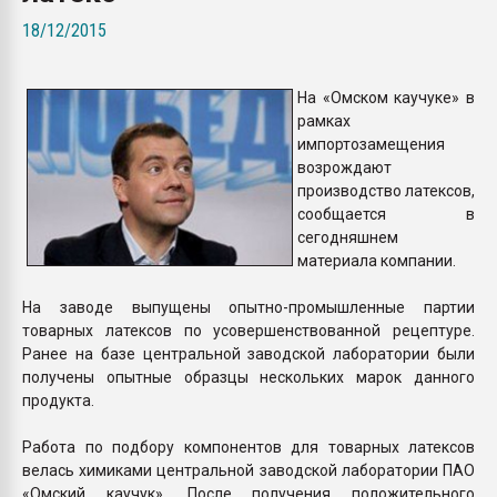
Всё, что касается выду
18/12/2015
бутылок
На «Омском каучуке» в
ПЕРЕЙТИ НА 
рамках
импортозамещения
возрождают
производство латексов,
сообщается в
сегодняшнем
материала компании.
На заводе выпущены опытно-промышленные партии
товарных латексов по усовершенствованной рецептуре.
Ранее на базе центральной заводской лаборатории были
получены опытные образцы нескольких марок данного
продукта.
Работа по подбору компонентов для товарных латексов
велась химиками центральной заводской лаборатории ПАО
«Омский каучук». После получения положительного