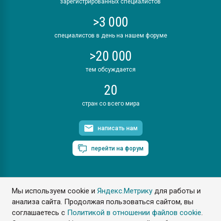
зарегистрированных специалистов
>3 000
специалистов в день на нашем форуме
>20 000
тем обсуждается
20
стран со всего мира
написать нам
перейти на форум
Мы используем cookie и
Яндекс.Метрику
для работы и
ПластЭксперт © 2006. Все права защищены
анализа сайта. Продолжая пользоваться сайтом, вы
Разрешается копирование материалов сайта с обязательной
ссылкой на www.e-plastic.ru
соглашаетесь с
Политикой в отношении файлов cookie
.