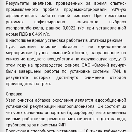
Результаты анализов, проведенных за время опытно-
промышленного пробега, продемонстрировали 93%-ую
эффективность работы новой системы. При некоторых
режимах зафиксировано количество выброса
изопропилбензола, равное 0,0022 г/с, при установленной
норме ПДВ в 0,469 г/с.
В настоящее время установка работает в штатном режиме.
Пуск системы очистки абгазов - не единственное
мероприятие Группы компаний «Титан», направленное на
снижение вредного воздействия на окружающую среду. В
этом году на производстве фенола ОАО «Омский каучук»
были завершены работы по установке системы FAN, в
результате которых достигнуто снижение отходов
производства на треть.
Справка
Узел очистки абгазов окисления является адсорбционной
установкой рекуперации изопропилбензола. Он состоит из
четырех основных аппаратов (адсорберов), изготовленных
силами работников ремонтно-механического цеха завода,
трубопроводов и системы КИП.
Пропускная способность установки – 10 тысяч кубических