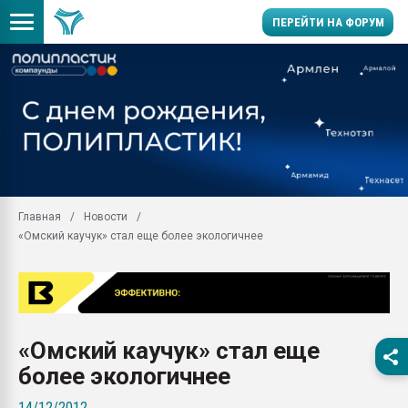
ПЕРЕЙТИ НА ФОРУМ
Помощь в подборе мат
Вакуум-формовочные 
ближайшее подмосковье
Подмосковье, Москва
28.07.2026 Автоматиза
первый план в перераб
Главная
Новости
пластмасс
«Омский каучук» стал еще более экологичнее
28.07.2026 "Техноникол
ситуацией на строител
Всё, что касается выду
бутылок
«Омский каучук» стал еще
Материал поверхности 
вакуумного формовани
более экологичнее
Продам отходы Компо
14/12/2012
поликарбоната и АБС-п