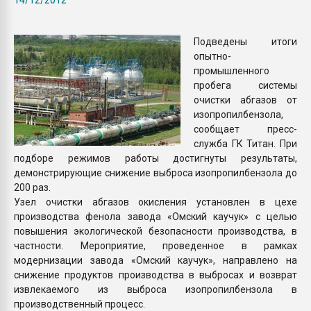
Armaloy PC/ABS-1IM че
Подведены итоги
ПЕРЕЙТИ НА 
опытно-
промышленного
пробега системы
очистки абгазов от
изопропилбензола,
сообщает пресс-
служба ГК Титан. При
подборе режимов работы достигнуты результаты,
демонстрирующие снижение выброса изопропилбензола до
200 раз.
Узел очистки абгазов окисления установлен в цехе
производства фенола завода «Омский каучук» с целью
повышения экологической безопасности производства, в
частности. Мероприятие, проведенное в рамках
модернизации завода «Омский каучук», направлено на
снижение продуктов производства в выбросах и возврат
извлекаемого из выброса изопропилбензола в
производственный процесс.