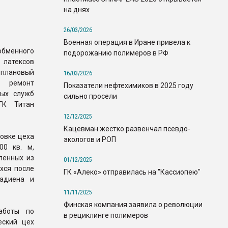
на днях
26/03/2026
Военная операция в Иране привела к
менного
подорожанию полимеров в РФ
 латексов
плановый
16/03/2026
й ремонт
Показатели нефтехимиков в 2025 году
ных служб
сильно просели
ГК Титан
12/12/2025
Кацевман жестко развенчал псевдо-
новке цеха
экологов и РОП
00 кв. м,
ленных из
01/12/2025
хся после
ГК «Алеко» отправилась на "Кассиопею"
тадиена и
11/11/2025
Финская компания заявила о революции
аботы по
в рециклинге полимеров
еский цех