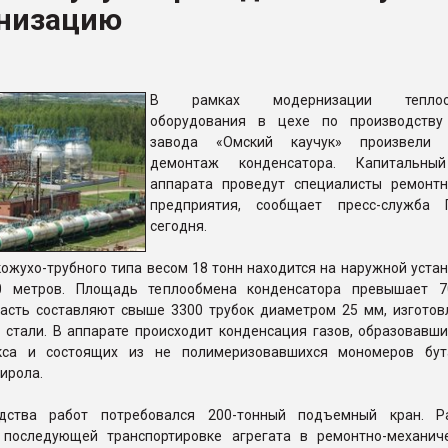
низацию
рный цвет
ФОРУМ
В рамках модернизации теплооб
оборудования в цехе по производству
завода «Омский каучук» произвели 
демонтаж конденсатора. Капитальны
аппарата проведут специалисты ремонт
предприятия, сообщает пресс-служба 
сегодня.
ожухо-трубного типа весом 18 тонн находится на наружной уста
0 метров. Площадь теплообмена конденсатора превышает 7
асть составляют свыше 3300 трубок диаметром 25 мм, изготов
стали. В аппарате происходит конденсация газов, образовавши
екса и состоящих из не полимеризовавшихся мономеров бу
ирола.
дства работ потребовался 200-тонный подъемный кран. Р
последующей транспортировке агрегата в ремонтно-механич