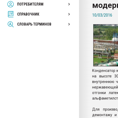
модер
ПОТРЕБИТЕЛЯМ
Armaloy PC/ABS-1IM че
СПРАВОЧНИК
10/03/2016
ПЕРЕЙТИ НА 
СЛОВАРЬ ТЕРМИНОВ
Конденсатор к
на высоте 3
внутреннюю ч
нержавеющей 
отгонки лат
альфаметилст
Для произво
демонтажу и 