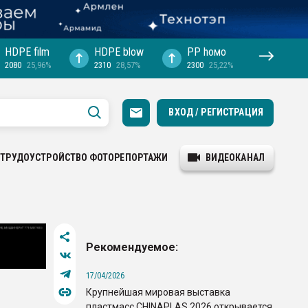
HDPE film
HDPE blow
PP hомо
2080
25,96%
2310
28,57%
2300
25,22%
ВХОД / РЕГИСТРАЦИЯ
ТРУДОУСТРОЙСТВО
ФОТОРЕПОРТАЖИ
ВИДЕОКАНАЛ
Рекомендуемое:
17/04/2026
Крупнейшая мировая выставка
пластмасс CHINAPLAS 2026 открывается