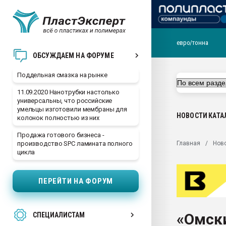
евро/тонна
Помощь в подборе мат
ОБСУЖДАЕМ НА ФОРУМЕ
Вакуум-формовочные 
Поддельная смазка на рынке
ближайшее подмосковье
Подмосковье, Москва
11.09.2020 Нанотрубки настолько
универсальны, что российские
28.07.2026 Автоматиза
умельцы изготовили мембраны для
первый план в перераб
НОВОСТИ
КАТА
колонок полностью из них
пластмасс
Продажа готового бизнеса -
28.07.2026 "Техноникол
Главная
Нов
производство SPC ламината полного
ситуацией на строител
цикла
Всё, что касается выду
бутылок
ПЕРЕЙТИ НА ФОРУМ
Материал поверхности 
вакуумного формовани
«Омск
СПЕЦИАЛИСТАМ
Продам отходы Компо
поликарбоната и АБС-п