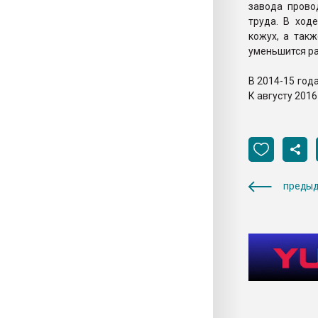
завода прово
труда. В ход
кожух, а такж
уменьшится ра
В 2014-15 год
К августу 201
предыд