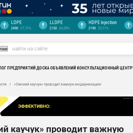
LDPE
LLDPE
HDPE injection
2490
27,71%
2150
26,05%
2190
25,11%
ериала
машины:
, с.-в.
ция выходит на
отке
ЛОГ ПРЕДПРИЯТИЙ
ДОСКА ОБЪЯВЛЕНИЙ
КОНСУЛЬТАЦИОННЫЙ ЦЕНТР
ь" довольна
ости
«Омский каучук» проводит важную модернизацию
ьном рынке
ва ПЭТ
пуансона для
я
ий каучук» проводит важную
зиция
ластика