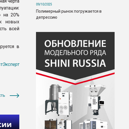
ая черта
09/10/2025
уатации:
Полимерный рынок погружается в
о на 20%
депрессию
аж новых
сть всей
руется в
тЭксперт
сть