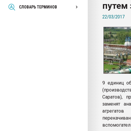
путем
Всё, что касается выду
СЛОВАРЬ ТЕРМИНОВ
бутылок
22/03/2017
ПЕРЕЙТИ НА 
9 единиц о
(производст
Саратов), 
заменят ан
агрегатов
перекачив
вспомогате