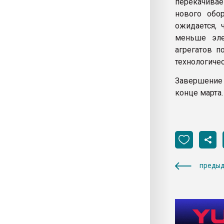
перекачивае
нового обо
ожидается, 
меньше эле
агрегатов п
технологиче
Завершение 
конце марта
предыд