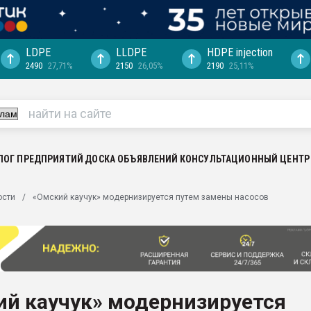
LDPE
LLDPE
HDPE injection
2490
27,71%
2150
26,05%
2190
25,11%
еса -
ината полного
"Ижевскому
ватить рынок
ЛОГ ПРЕДПРИЯТИЙ
ДОСКА ОБЪЯВЛЕНИЙ
КОНСУЛЬТАЦИОННЫЙ ЦЕНТР
ериала
машины:
ости
«Омский каучук» модернизируется путем замены насосов
, с.-в.
ция выходит на
отке
ь" довольна
ий каучук» модернизируется
ьном рынке