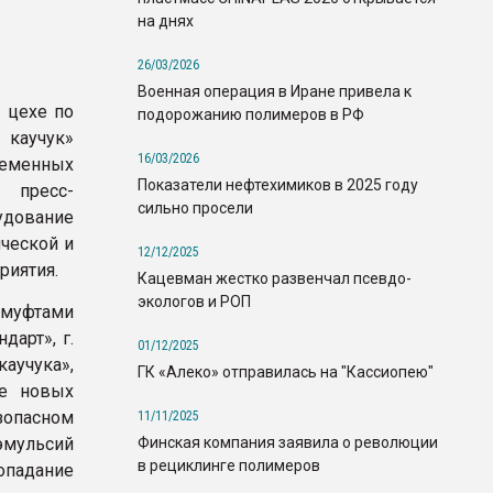
на днях
26/03/2026
Военная операция в Иране привела к
 цехе по
подорожанию полимеров в РФ
 каучук»
16/03/2026
менных
Показатели нефтехимиков в 2025 году
 пресс-
сильно просели
дование
ческой и
12/12/2025
риятия.
Кацевман жестко развенчал псевдо-
экологов и РОП
 муфтами
дарт», г.
01/12/2025
аучука»,
ГК «Алеко» отправилась на "Кассиопею"
ие новых
опасном
11/11/2025
Финская компания заявила о революции
мульсий
в рециклинге полимеров
падание