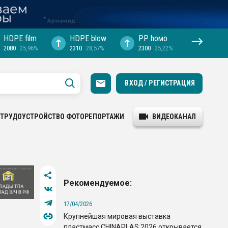
HDPE film
HDPE blow
PP hомо
2080
25,96%
2310
28,57%
2300
25,22%
ВХОД / РЕГИСТРАЦИЯ
ТРУДОУСТРОЙСТВО
ФОТОРЕПОРТАЖИ
ВИДЕОКАНАЛ
Рекомендуемое:
17/04/2026
Крупнейшая мировая выставка
пластмасс CHINAPLAS 2026 открывается