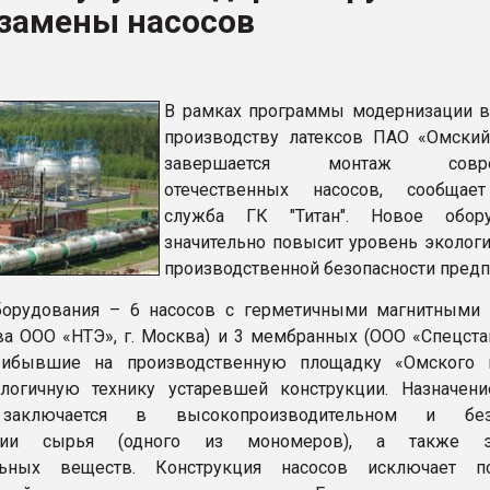
 замены насосов
ва ПЭТ
ФОРУМ
В рамках программы модернизации в
производству латексов ПАО «Омский
завершается монтаж совре
отечественных насосов, сообщает
служба ГК "Титан". Новое обору
значительно повысит уровень экологи
производственной безопасности предп
борудования – 6 насосов с герметичными магнитными
ва ООО «НТЭ», г. Москва) и 3 мембранных (ООО «Спецстан
прибывшие на производственную площадку «Омского к
алогичную технику устаревшей конструкции. Назначен
 заключается в высокопроизводительном и без
ании сырья (одного из мономеров), а также э
льных веществ. Конструкция насосов исключает по