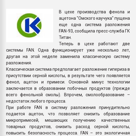
пластмасс
В цехе производства фенола и
28.07.2026 "Техноникол
ацетона "Омского каучука" пущена
ситуацией на строител
еще одна система разложения
FAN-93, сообщила пресс-служба ГК
Титан.
ПЕРЕЙТИ НА 
Теперь в цехе работают две
системы FAN. Одна функционирует уже несколько лет,
другая на этой неделе заменила классическую систему
разложения.
Классическая система предполагает разложение гипериза в
присутствии серной кислоты, в результате чего появляется
фенол, ацетон и примеси. Основной минус технологии
заключается в образовании побочных продуктов (прежде
всего фенольной смолы). Впрочем, смолообразование –
недостаток любого процесса.
При работе FAN в систему разложения принудительно
подается ацетон, что позволяет снизить образование
микропримесей, мешающих получению качественных
товарных продуктов, снизить расход серной кислоты,
повысить безопасность процесса. FAN – это экологичная