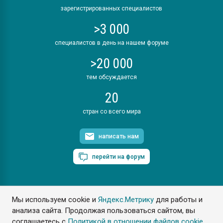
зарегистрированных специалистов
>3 000
специалистов в день на нашем форуме
>20 000
тем обсуждается
20
стран со всего мира
написать нам
перейти на форум
Мы используем cookie и
Яндекс.Метрику
для работы и
ПластЭксперт © 2006. Все права защищены
анализа сайта. Продолжая пользоваться сайтом, вы
Разрешается копирование материалов сайта с обязательной
ссылкой на www.e-plastic.ru
соглашаетесь с
Политикой в отношении файлов cookie
.