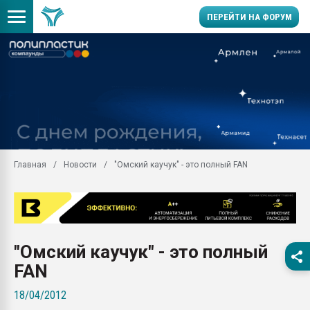
ПЕРЕЙТИ НА ФОРУМ
11.09.2020 Нанотрубки
универсальны, что рос
умельцы изготовили м
колонок полностью из 
Продажа готового бизн
производство SPC лам
цикла
Главная
Новости
"Омский каучук" - это полный FAN
29.07.2026 ФРП помог 
заводу пластмасс" зах
ППЭ
Помощь в подборе мат
"Омский каучук" - это полный
Вакуум-формовочные 
ближайшее подмосковье
FAN
Подмосковье, Москва
18/04/2012
28.07.2026 Автоматиза
первый план в перераб