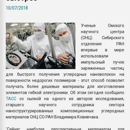
Armaloy PC/ABS-1IM че
10/07/2018
ПЕРЕЙТИ НА 
Ученые Омского
научного центра
(ОНЦ) Сибирского
отделения РАН
впервые в мире
использовали
импульсный пучок
заряженных частиц
для быстрого получения углеродных нановолокон на
поверхности недорогих полимеров - этот способ позволит
получать более дешевые материалы для изготовления
элементов гибкой электроники. Об этом сегодня сообщило
ТАСС
со сылкой на одного из авторов исследования,
старшего научного сотрудника сектора
наноструктурированных композиционных углеродных
материалов ОНЦ СО РАН Владимира Ковивчака.
"Сейчас наиболее перспективным материалом для