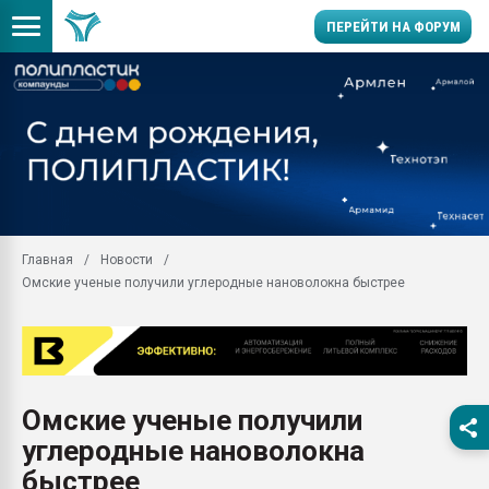
ПЕРЕЙТИ НА ФОРУМ
Помощь в подборе мат
Вакуум-формовочные 
ближайшее подмосковье
Подмосковье, Москва
28.07.2026 Автоматиза
первый план в перераб
Главная
Новости
пластмасс
Омские ученые получили углеродные нановолокна быстрее
28.07.2026 "Техноникол
ситуацией на строител
Всё, что касается выду
бутылок
Омские ученые получили
Материал поверхности 
вакуумного формовани
углеродные нановолокна
Продам отходы Компо
быстрее
поликарбоната и АБС-п