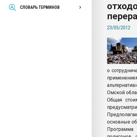
отход
Всё, что касается выду
СЛОВАРЬ ТЕРМИНОВ
бутылок
перер
23/05/2012
ПЕРЕЙТИ НА 
о сотруднич
применением
альтернати
Омской обла
Общая стои
предусматр
Предполага
основные об
Программа
полигонов, 