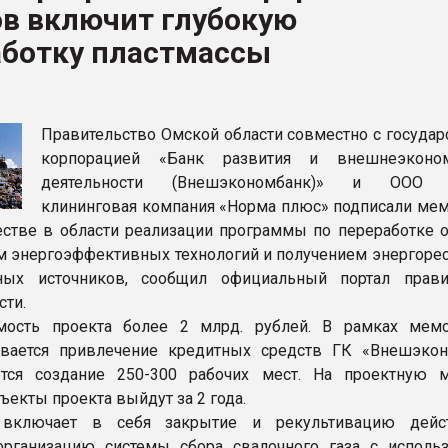
ов включит глубокую
ва ПЭТ
аботку пластмассы
ФОРУМ
Правительство Омской области совместно с государ
корпорацией «Банк развития и внешнеэконом
деятельности (Внешэкономбанк)» и ООО 
клининговая компания «Норма плюс» подписали ме
естве в области реализации программы по переработке о
 энергоэффективных технологий и получением энергорес
вных источников, сообщил официальный портал прави
сти.
мость проекта более 2 млрд. рублей. В рамках мем
ивается привлечение кредитных средств ГК «Внешэкон
ется создание 250-300 рабочих мест. На проектную 
ъекты проекта выйдут за 2 года.
 включает в себя закрытие и рекультивацию дейс
организацию системы сбора свалочного газа с исполь