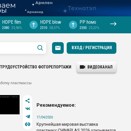
HDPE film
HDPE blow
PP hомо
2080
25,96%
2310
28,57%
2300
25,22%
ВХОД / РЕГИСТРАЦИЯ
ТРУДОУСТРОЙСТВО
ФОТОРЕПОРТАЖИ
ВИДЕОКАНАЛ
аботку пластмассы
Рекомендуемое:
17/04/2026
Крупнейшая мировая выставка
пластмасс CHINAPLAS 2026 открывается