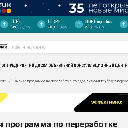
LDPE
LLDPE
HDPE injection
2490
27,71%
2150
26,05%
2190
25,11%
еса -
ината полного
"Ижевскому
ватить рынок
ЛОГ ПРЕДПРИЯТИЙ
ДОСКА ОБЪЯВЛЕНИЙ
КОНСУЛЬТАЦИОННЫЙ ЦЕНТР
ериала
машины:
ости
Омская программа по переработке отходов включит глубокую перер
, с.-в.
ция выходит на
отке
ь" довольна
я программа по переработке
ьном рынке