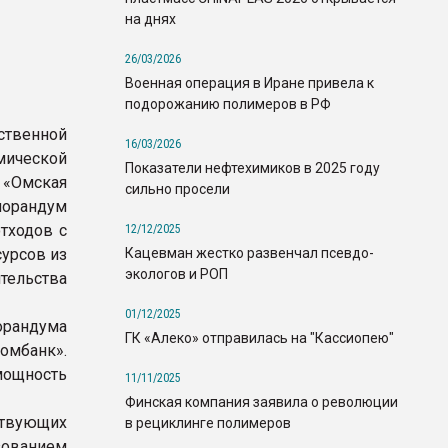
на днях
26/03/2026
Военная операция в Иране привела к
подорожанию полимеров в РФ
ственной
16/03/2026
ической
Показатели нефтехимиков в 2025 году
«Омская
сильно просели
морандум
тходов с
12/12/2025
Кацевман жестко развенчал псевдо-
урсов из
экологов и РОП
тельства
01/12/2025
орандума
ГК «Алеко» отправилась на "Кассиопею"
омбанк».
мощность
11/11/2025
Финская компания заявила о революции
твующих
в рециклинге полимеров
зованием