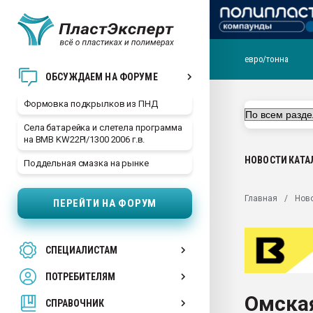
евро/тонна
Продажа готового бизн
ОБСУЖДАЕМ НА ФОРУМЕ
производство SPC лам
цикла
Формовка подкрылков из ПНД
29.07.2026 ФРП помог 
Села батарейка и слетела программа
заводу пластмасс" зах
на BMB KW22PI/1300 2006 г.в.
ППЭ
НОВОСТИ
КАТА
Поддельная смазка на рынке
Помощь в подборе мат
Вакуум-формовочные 
Главная
Нов
ПЕРЕЙТИ НА ФОРУМ
ближайшее подмосковье
Подмосковье, Москва
28.07.2026 Автоматиза
СПЕЦИАЛИСТАМ
первый план в перераб
пластмасс
ПОТРЕБИТЕЛЯМ
28.07.2026 "Техноникол
Омска
ситуацией на строител
СПРАВОЧНИК