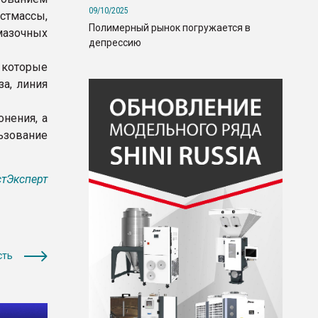
09/10/2025
стмассы,
Полимерный рынок погружается в
мазочных
депрессию
которые
а, линия
нения, а
льзование
тЭксперт
сть