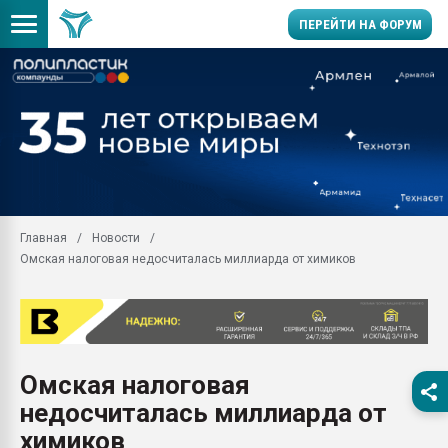
ПЕРЕЙТИ НА ФОРУМ
Продажа готового бизн
производство SPC лам
цикла
29.07.2026 ФРП помог 
заводу пластмасс" зах
ППЭ
Главная
Новости
Помощь в подборе мат
Омская налоговая недосчиталась миллиарда от химиков
Вакуум-формовочные 
ближайшее подмосковье
Подмосковье, Москва
28.07.2026 Автоматиза
первый план в перераб
Омская налоговая
пластмасс
недосчиталась миллиарда от
28.07.2026 "Техноникол
ситуацией на строител
химиков