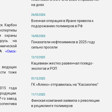
на днях
26/03/2026
Военная операция в Иране привела к
ск Карбон
подорожанию полимеров в РФ
кспертизы
и охраны
16/03/2026
арусь на
Показатели нефтехимиков в 2025 году
омической
сильно просели
РИА
«Омск-
12/12/2025
Кацевман жестко развенчал псевдо-
з ведущих
экологов и РОП
ести тоже
01/12/2025
ГК «Алеко» отправилась на "Кассиопею"
015 года
родукции.
11/11/2025
7-го завод
Финская компания заявила о революции
рспектива
в рециклинге полимеров