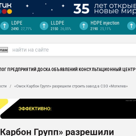
LDPE
LLDPE
HDPE injection
2490
27,71%
2150
26,05%
2190
25,11%
еса -
ината полного
"Ижевскому
ватить рынок
ЛОГ ПРЕДПРИЯТИЙ
ДОСКА ОБЪЯВЛЕНИЙ
КОНСУЛЬТАЦИОННЫЙ ЦЕНТР
ериала
машины:
ости
«Омск Карбон Групп» разрешили строить завод в СЭЗ «Могилев»
, с.-в.
ция выходит на
отке
ь" довольна
 Карбон Групп» разрешили
ьном рынке