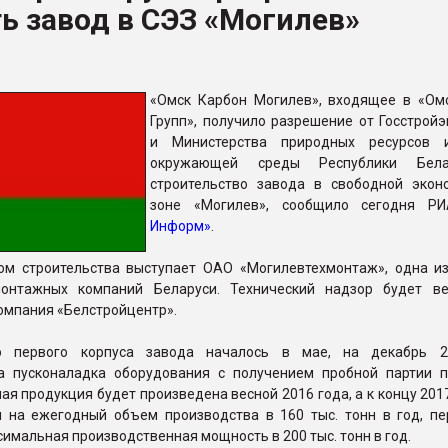
ь завод в СЭЗ «Могилев»
ва ПЭТ
ФОРУМ
«Омск Карбон Могилев», входящее в «Ом
Групп», получило разрешение от Госстройэ
и Министерства природных ресурсов 
окружающей среды Республики Бел
строительство завода в свободной экон
зоне «Могилев», сообщило сегодня 
Информ»
.
ом строительства выступает ОАО «Могилевтехмонтаж», одна и
монтажных компаний Беларуси. Технический надзор будет в
омпания «Белстройцентр».
во первого корпуса завода началось в мае, на декабрь 2
а пусконаладка оборудования с получением пробной партии п
ая продукция будет произведена весной 2016 года, а к концу 201
 на ежегодный объем производства в 160 тыс. тонн в год, пе
симальная производственная мощность в 200 тыс. тонн в год.