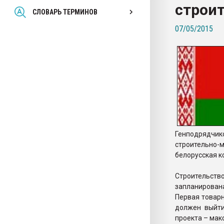
строит
Всё, что касается выду
СЛОВАРЬ ТЕРМИНОВ
бутылок
07/05/2015
ПЕРЕЙТИ НА 
Генподрядчик
строительно-
белорусская к
Строительст
запланирован
Первая товарн
должен выйти
проекта – мак