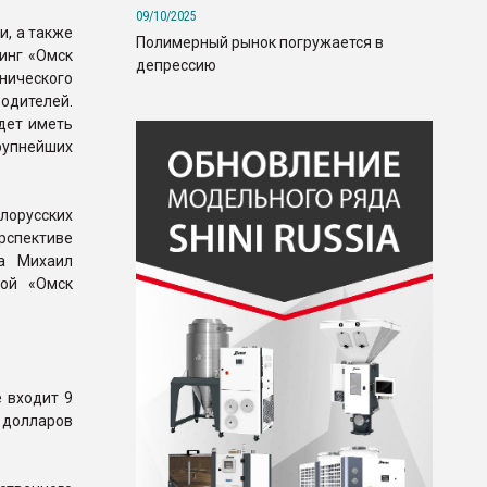
09/10/2025
и, а также
Полимерный рынок погружается в
инг «Омск
депрессию
нического
одителей.
дет иметь
рупнейших
лорусских
рспективе
да Михаил
кой «Омск
 входит 9
 долларов