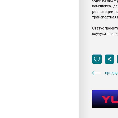
Один из них –
комплекса, д
реализации п
транспортная 
Статус проект
каучуки, лако
предыд