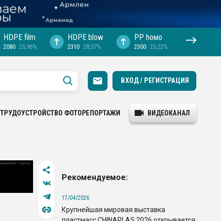
HDPE film
HDPE blow
PP hомо
2080
25,96%
2310
28,57%
2300
25,22%
ВХОД / РЕГИСТРАЦИЯ
ТРУДОУСТРОЙСТВО
ФОТОРЕПОРТАЖИ
ВИДЕОКАНАЛ
Рекомендуемое:
17/04/2026
Крупнейшая мировая выставка
пластмасс CHINAPLAS 2026 открывается