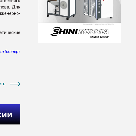
дственного
лева. Для
нженерно-
тетические
стЭксперт
сть