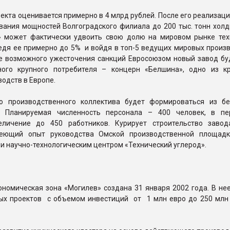
екта оценивается примерно в 4 млрд рублей. После его реализаци
вания мощностей Волгоградского филиала до 200 тыс. тонн холд
» может фактически удвоить свою долю на мировом рынке тех
едя ее примерно до 5% и войдя в топ-5 ведущих мировых произв
е возможного ужесточения санкций Евросоюзом новый завод бу
ного крупного потребителя – концерн «Белшина», одно из к
одств в Европе.
о производственного коллектива будет формироваться из бе
. Планируемая численность персонала – 400 человек, в пе
еличение до 450 работников. Курирует строительство заво
меющий опыт руководства Омской производственной площад
 и научно-технологическим центром «Технический углерод».
номическая зона «Могилев» создана 31 января 2002 года. В нее
ых проектов с объемом инвестиций от 1 млн евро до 250 млн