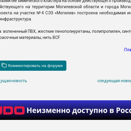
 развитие химического кластера на основе действующего произво
ействующего на территории Могилевской области и города Моги
роекта на участке №4 СЭЗ «Могилев» построена необходимая и
инфраструктура.
а: вспененный ПВХ, жесткие пенополиуретаны, полипропилен, син
красочные материалы, нить BCF.
Пла
ущая новость
следующая ново