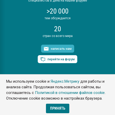
специалистов в день на нашем форуме
>20 000
тем обсуждается
20
стран со всего мира
написать нам
перейти на форум
Мы используем cookie и
Яндекс.Метрику
для работы и
ПластЭксперт © 2006. Все права защищены
анализа сайта. Продолжая пользоваться сайтом, вы
Разрешается копирование материалов сайта с обязательной
ссылкой на www.e-plastic.ru
соглашаетесь с
Политикой в отношении файлов cookie
.
Отключение cookie возможно в настройках браузера.
Разработка сайта
ПРИНЯТЬ