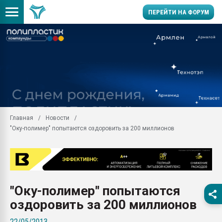
ПЕРЕЙТИ НА ФОРУМ
Помощь в подборе мат
Вакуум-формовочные 
ближайшее подмосковье
Подмосковье, Москва
28.07.2026 Автоматиза
первый план в перераб
Главная
Новости
пластмасс
"Оку-полимер" попытаются оздоровить за 200 миллионов
28.07.2026 "Техноникол
ситуацией на строител
Всё, что касается выду
бутылок
"Оку-полимер" попытаются
Материал поверхности 
вакуумного формовани
оздоровить за 200 миллионов
Продам отходы Компо
22/05/2013
поликарбоната и АБС-п