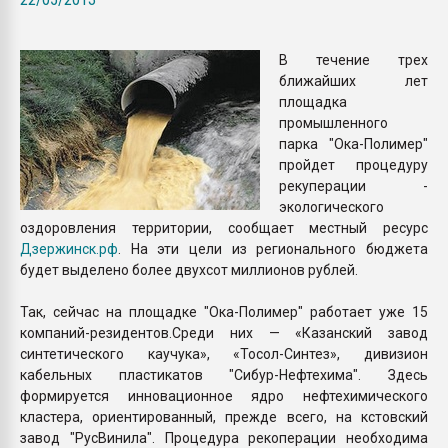
Armaloy PC/ABS-1IM че
В течение трех
ПЕРЕЙТИ НА 
ближайших лет
площадка
промышленного
парка "Ока-Полимер"
пройдет процедуру
рекуперации -
экологического
оздоровления территории, сообщает местный ресурс
Дзержинск.рф
. На эти цели из регионального бюджета
будет выделено более двухсот миллионов рублей.
Так, сейчас на площадке "Ока-Полимер" работает уже 15
компаний-резидентов.Среди них — «Казанский завод
синтетического каучука», «Тосол-Синтез», дивизион
кабельных пластикатов "Сибур-Нефтехима". Здесь
формируется инновационное ядро нефтехимического
кластера, ориентированный, прежде всего, на кстовский
завод "РусВинила". Процедура рекоперации необходима