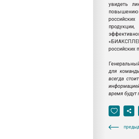
увидеть ли
повышению
российских
продукции
эффективно
«БИАКСПЛЕН
российских 
Генеральны
для команды
всегда стои
информацией
время будут
предыд