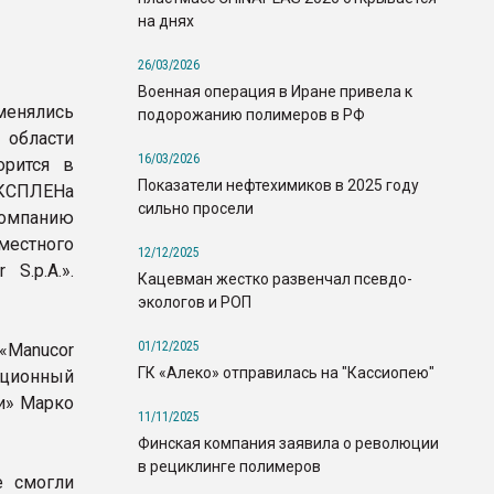
на днях
26/03/2026
Военная операция в Иране привела к
енялись
подорожанию полимеров в РФ
бласти
16/03/2026
орится в
Показатели нефтехимиков в 2025 году
КСПЛЕНа
сильно просели
омпанию
стного
12/12/2025
S.p.A.».
Кацевман жестко развенчал псевдо-
экологов и РОП
01/12/2025
«Manucor
ГК «Алеко» отправилась на "Кассиопею"
ационный
и» Марко
11/11/2025
Финская компания заявила о революции
в рециклинге полимеров
е смогли