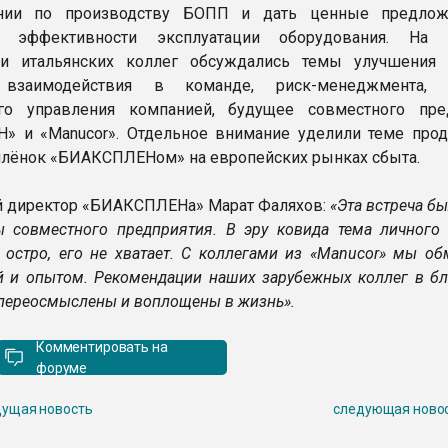
нии по производству БОПП и дать ценные предлож
 эффективности эксплуатации оборудования. На в
 и итальянских коллег обсуждались темы улучшения 
, взаимодействия в команде, риск-менеджмента, 
го управления компанией, будущее совместного пре
» и «Manucor». Отдельное внимание уделили теме про
плёнок «БИАКСПЛЕНом» на европейских рынках сбыта.
й директор «БИАКСПЛЕНа» Марат Фаляхов:
«
Эта встреча б
 совместного предприятия. В эру ковида тема личного
т остро, его не хватает. С коллегами из «Manucor» мы о
 и опытом. Рекомендации наших зарубежных коллег в б
 переосмыслены и воплощены в жизнь».
Комментировать на
форуме
ущая новость
следующая ново