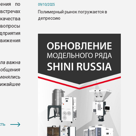
ения по
09/10/2025
стречах
Полимерный рынок погружается в
депрессию
качества
вопросы
дприятия
движения
ыла важна
 общения
бменялись
лижайшее
сть