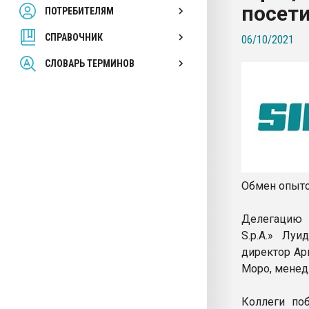
посет
ПОТРЕБИТЕЛЯМ
Armaloy PC/ABS-1IM че
СПРАВОЧНИК
06/10/2021
ПЕРЕЙТИ НА 
СЛОВАРЬ ТЕРМИНОВ
Обмен опыто
Делегацию 
S.p.A.» Лу
директор Ар
Моро, менед
Коллеги по