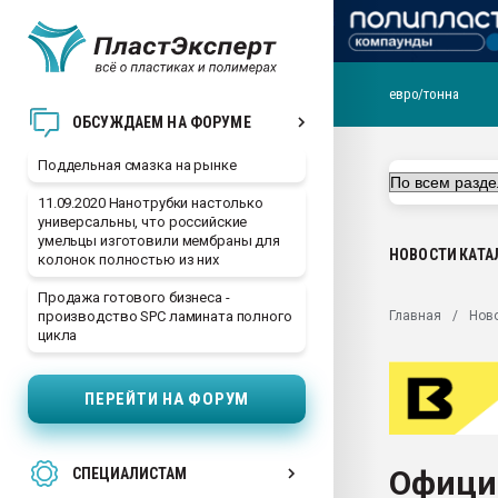
евро/тонна
Помощь в подборе мат
ОБСУЖДАЕМ НА ФОРУМЕ
Вакуум-формовочные 
Поддельная смазка на рынке
ближайшее подмосковье
Подмосковье, Москва
11.09.2020 Нанотрубки настолько
универсальны, что российские
28.07.2026 Автоматиза
умельцы изготовили мембраны для
первый план в перераб
НОВОСТИ
КАТА
колонок полностью из них
пластмасс
Продажа готового бизнеса -
28.07.2026 "Техноникол
Главная
Нов
производство SPC ламината полного
ситуацией на строител
цикла
Всё, что касается выду
бутылок
ПЕРЕЙТИ НА ФОРУМ
Материал поверхности 
вакуумного формовани
Офици
СПЕЦИАЛИСТАМ
Продам отходы Компо
поликарбоната и АБС-п