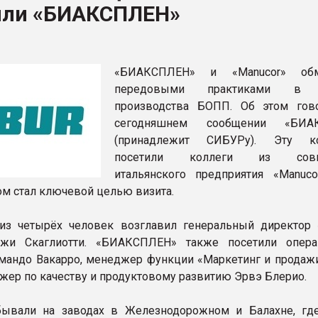
или «БИАКСПЛЕН»
рный цвет
ФОРУМ
«БИАКСПЛЕН» и «Manucor» обм
передовыми практиками в о
производства БОПП. Об этом гов
сегодняшнем сообщении «БИА
(принадлежит СИБУРу). Эту к
посетили коллеги из совме
итальянского предприятия «Manucor 
м стал ключевой целью визита.
из четырёх человек возглавил генеральный директор 
иджи Скаглиотти. «БИАКСПЛЕН» также посетили опер
мандо Вакарро, менеджер функции «Маркетинг и продаж
жер по качеству и продуктовому развитию Эрвэ Блерио.
бывали на заводах в Железнодорожном и Балахне, гд