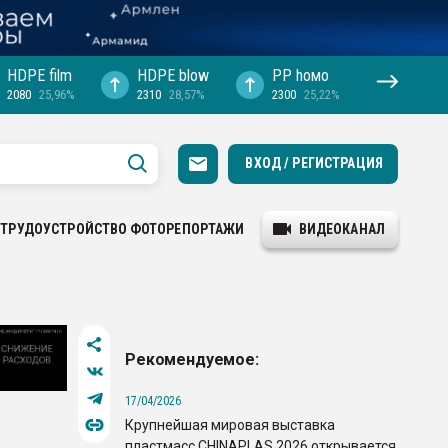
HDPE film
HDPE blow
PP hомо
2080
25,96%
2310
28,57%
2300
25,22%
ВХОД / РЕГИСТРАЦИЯ
ТРУДОУСТРОЙСТВО
ФОТОРЕПОРТАЖИ
ВИДЕОКАНАЛ
Рекомендуемое:
17/04/2026
Крупнейшая мировая выставка
пластмасс CHINAPLAS 2026 открывается