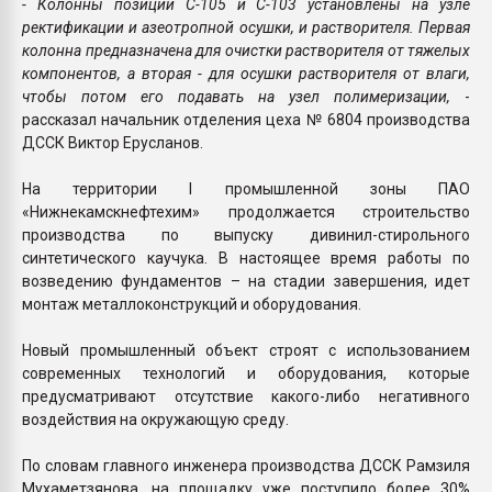
- Колонны позиции C-105 и C-103 установлены на узле
ректификации и азеотропной осушки, и растворителя. Первая
колонна предназначена для очистки растворителя от тяжелых
компонентов, а вторая - для осушки растворителя от влаги,
чтобы потом его подавать на узел полимеризации,
-
рассказал начальник отделения цеха № 6804 производства
ДССК Виктор Ерусланов.
На территории I промышленной зоны ПАО
«Нижнекамскнефтехим» продолжается строительство
производства по выпуску дивинил-стирольного
синтетического каучука. В настоящее время работы по
возведению фундаментов – на стадии завершения, идет
монтаж металлоконструкций и оборудования.
Новый промышленный объект строят с использованием
современных технологий и оборудования, которые
предусматривают отсутствие какого-либо негативного
воздействия на окружающую среду.
По словам главного инженера производства ДССК Рамзиля
Мухаметзянова, на площадку уже поступило более 30%