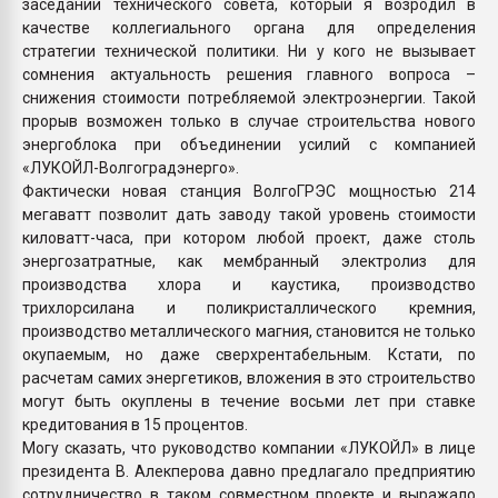
заседании технического совета, который я возродил в
качестве коллегиального органа для определения
стратегии технической политики. Ни у кого не вызывает
сомнения актуальность решения главного вопроса –
снижения стоимости потребляемой электроэнергии. Такой
прорыв возможен только в случае строительства нового
энергоблока при объединении усилий с компанией
«ЛУКОЙЛ-Волгоградэнерго».
Фактически новая станция ВолгоГРЭС мощностью 214
мегаватт позволит дать заводу такой уровень стоимости
киловатт-часа, при котором любой проект, даже столь
энергозатратные, как мембранный электролиз для
производства хлора и каустика, производство
трихлорсилана и поликристаллического кремния,
производство металлического магния, становится не только
окупаемым, но даже сверхрентабельным. Кстати, по
расчетам самих энергетиков, вложения в это строительство
могут быть окуплены в течение восьми лет при ставке
кредитования в 15 процентов.
Могу сказать, что руководство компании «ЛУКОЙЛ» в лице
президента В. Алекперова давно предлагало предприятию
сотрудничество в таком совместном проекте и выражало