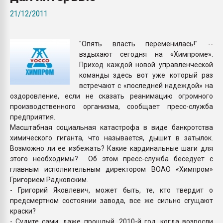
Всё, что касается выду
21/12/2011
бутылок
"Опять власть переменилась!" --
ПЕРЕЙТИ НА 
вздыхают сегодня на «Химпроме».
Приход каждой новой управленческой
команды здесь вот уже который раз
встречают с «последней надеждой» на
оздоровление, если не сказать реанимацию огромного
производственного организма, сообщает пресс-служба
предприятия.
Масштабная социальная катастрофа в виде банкротства
химического гиганта, что называется, дышит в затылок.
Возможно ли ее избежать? Какие кардинальные шаги для
этого необходимы? Об этом пресс-служба беседует с
главным исполнительным директором ВОАО «Химпром»
Григорием Радковским.
- Григорий Яковлевич, может быть, те, кто твердит о
предсмертном состоянии завода, все же сильно сгущают
краски?
- Судите сами: даже прошлый, 2010-й год, когда возросли