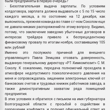
были предприняты в первую очередь?
- Безотлагательная выдача зарплаты. По условиям
колдоговора, зарплата должна выдаваться с 5 по 15 число
каждого месяца, а по состоянию на 12 декабря, как
выяснилось, прежняя команда во главе с г-ном Соколом еще
не давала никаких распоряжений по этому вопросу. Видимо,
потому, что заключение заведомо убыточных договоров в
интересах трейдера привело к беспрецедентному
финансовому провалу по итогам ноября, составившему 105
млн. рублей!
Именно это послужило причиной для внешнего
управляющего Павла Земцова отозвать доверенность,
выданную генеральному директору «РТ-Химкомпозит» С. М.
Соколу. К сожалению, передача полномочий проходила в
атмосфере недопустимого психологического давления на
меня и сопровождалась хищением электронных ключей от
банковских счетов и трудовых книжек работников завода, а
также демонстративным захватом ряда помещений
предприятия.
В этих условиях я обратился с письмом на имя губернатора
Волгоградской области с просьбой о содействии в
разрешении конфликта, и получил официальный ответ из