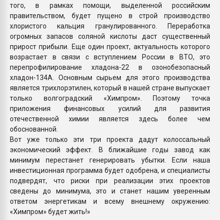
того, в рамках помощи, выделенной российским
правительством, будет пущено в строй производство
хлористого кальция гранулированного. Переработка
огромных запасов соляной кислоты даст существенный
прирост прибыли. Еще один проект, актуальность которого
возрастает в связи с вступлением России в ВТО, это
перепрофилирование хладона-22 в озонобезопасный
хладон-134А. Основным сырьем для этого производства
является трихлорэтилен, который в нашей стране выпускает
только волгоградский «Химпром». Поэтому точка
приложения финансовых усилий для развития
отечественной химии является здесь более чем
обоснованной.
Вот уже только эти три проекта дадут колоссальный
экономический эффект. В ближайшие годы завод как
минимум перестанет генерировать убытки. Если наша
инвестиционная программа будет одобрена, и специалисты
подвердят, что риски при реализации этих проектов
сведены до минимума, это и станет нашим уверенным
ответом энергетикам и всему внешнему окружению:
«Химпром» будет жить!»