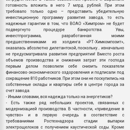
готовность вложить в него 7 млрд. рублей. При этом
требовало только одно – представить убедительную
инвестиционную программу развития завода, то есть
надежные гарантии в том, что ВОАО «Химпром» не будет
подвергнуто процедуре банкротства. Увы,
инвестпрограмма, разработанная моими
предшественниками из холдинга «РТ-Химкомпозит»,
оказалась абсолютно дилетантской, поскольку… изначально
не предусматривала развития предприятия! Вместо роста
объемов производства и снижения затрат эти господа
первым делом позволили себе снизить показатели
финансово-экономического оздоровления и подписали под
сокращение 810 работников. При этом они не поскупились на
собственные оклады и квартиры себе в центре города за
счет завода.
- Иными словами, вся надежда только на энергетиков?
- Есть также ряд небольших проектов, связанных с
модернизацией производства. В частности, «приведение в
чувство» и в первую очередь в соответствие с
требованиями Ростехнадзора стадии выпарки
электрощелоков с получением каустической соды. Кроме