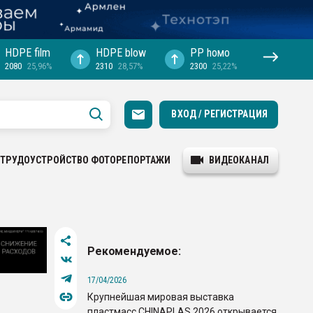
HDPE film
HDPE blow
PP hомо
2080
25,96%
2310
28,57%
2300
25,22%
ВХОД / РЕГИСТРАЦИЯ
ТРУДОУСТРОЙСТВО
ФОТОРЕПОРТАЖИ
ВИДЕОКАНАЛ
Рекомендуемое:
17/04/2026
Крупнейшая мировая выставка
пластмасс CHINAPLAS 2026 открывается