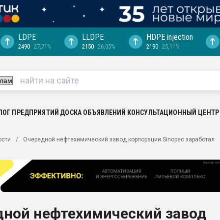
LDPE
LLDPE
HDPE injection
2490
27,71%
2150
26,05%
2190
25,11%
еса -
ината полного
"Ижевскому
ватить рынок
ЛОГ ПРЕДПРИЯТИЙ
ДОСКА ОБЪЯВЛЕНИЙ
КОНСУЛЬТАЦИОННЫЙ ЦЕНТР
ериала
машины:
ости
Очередной нефтехимический завод корпорации Sinopec заработал
, с.-в.
ция выходит на
отке
ь" довольна
дной нефтехимический завод
ьном рынке