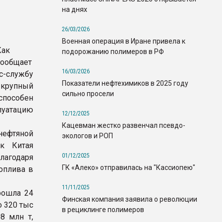
на днях
26/03/2026
Военная операция в Иране привела к
Как
подорожанию полимеров в РФ
сообщает
16/03/2026
с-службу
Показатели нефтехимиков в 2025 году
рупный
сильно просели
пособен
плуатацию
12/12/2025
Кацевман жестко развенчал псевдо-
ефтяной
экологов и РОП
ок Китая
01/12/2025
лагодаря
ГК «Алеко» отправилась на "Кассиопею"
оплива в
11/11/2025
рошла 24
Финская компания заявила о революции
о 320 тыс
в рециклинге полимеров
8 млн т,