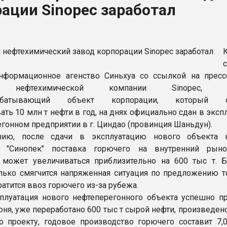
ации Sinopec заработал
ва ПЭТ
ФОРУМ
нформационное агенство Синьхуа со ссылкой на пресс
й нефтехимической компании Sinopec, к
рабатывающий объект корпорации, который с
ать 10 млн т нефти в год, на днях официально сдан в экс
егонном предприятии в г. Циндао (провинция Шаньдун).
ию, после сдачи в эксплуатацию нового объекта н
и "Синопек" поставка горючего на внутренний рын
может увеличиваться приблизительно на 600 тыс т. Б
лько смягчится напряженная ситуация по предложению т
ратится ввоз горючего из-за рубежа.
плуатация нового нефтеперегонного объекта успешно п
юня, уже переработано 600 тыс т сырой нефти, произведен
о проекту, годовое производство горючего составит 7,0