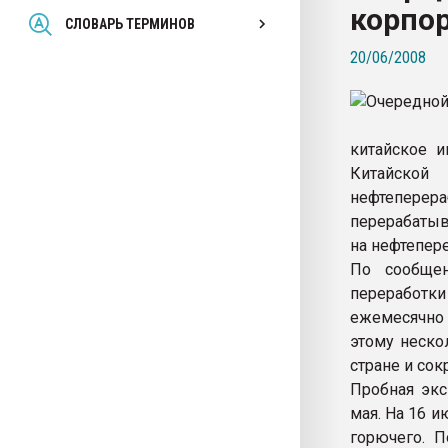
корпор
Всё, что касается выду
СЛОВАРЬ ТЕРМИНОВ
бутылок
20/06/2008
ПЕРЕЙТИ НА 
китайское и
Китайско
нефтепере
перерабатыв
на нефтепер
По сообщен
переработк
ежемесячно 
этому неско
стране и сок
Пробная экс
мая. На 16 и
горючего. П