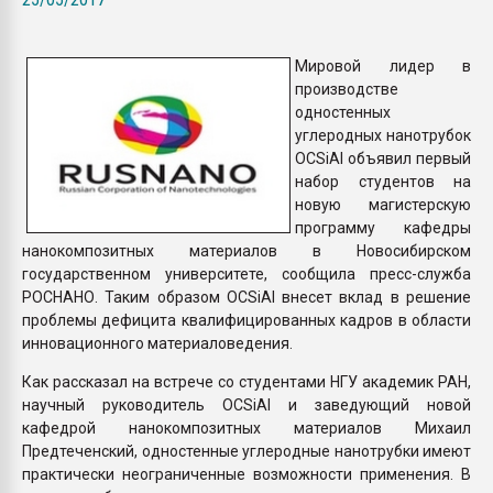
Armaloy PC/ABS-1IM че
Мировой лидер в
ПЕРЕЙТИ НА 
производстве
одностенных
углеродных нанотрубок
OCSiAl объявил первый
набор студентов на
новую магистерскую
программу кафедры
нанокомпозитных материалов в Новосибирском
государственном университете, сообщила пресс-служба
РОСНАНО. Таким образом OCSiAl внесет вклад в решение
проблемы дефицита квалифицированных кадров в области
инновационного материаловедения.
Как рассказал на встрече со студентами НГУ академик РАН,
научный руководитель OCSiAl и заведующий новой
кафедрой нанокомпозитных материалов Михаил
Предтеченский, одностенные углеродные нанотрубки имеют
практически неограниченные возможности применения. В