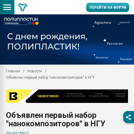
ПЕРЕЙТИ НА ФОРУМ
Помощь в подборе мат
Вакуум-формовочные 
ближайшее подмосковье
Подмосковье, Москва
28.07.2026 Автоматиза
первый план в перераб
Главная
Новости
пластмасс
Объявлен первый набор "нанокомпозиторов" в НГУ
28.07.2026 "Техноникол
ситуацией на строител
Всё, что касается выду
бутылок
Объявлен первый набор
Материал поверхности 
вакуумного формовани
"нанокомпозиторов" в НГУ
Продам отходы Компо
25/05/2017
поликарбоната и АБС-п