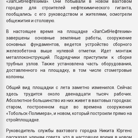
«ЗапСибНефтехима». Они побывали в новом вахтовом
городке для строителей нефтехимического гиганта,
пообщались с его руководством и жителями, осмотрели
общежития и столовую.
В настоящее время на площадке «ЗапСибНефтехим»
завершены основные земляные работы, сооружение
основных фундаментов, ведется устройство сборного
железобетона выше нулевой отметки. Идет монтаж
металлоконструкций. Подрядчики приступили к сборке
трубных узлов. Также установлена часть оборудования,
доставленного на площадку, в том числе стометровые
колонны.
Общий вид площадки с лета заметно изменился. Сейчас
здесь трудится около двенадцати тысяч рабочих.
Абсолютное большинство из них живет в вахтовых городках:
старом, построенном еще во времена сооружения
«Тобольск-Полимера», и новом, который построили прямо на
стройплощадке.
Руководитель службы вахтового городка Никита Юргенс
рассказал членам совета, что в настоящее время в новом