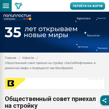
ПЕРЕЙТИ НА ФОРУМ
Продажа готового бизн
производство SPC лам
цикла
29.07.2026 ФРП помог 
заводу пластмасс" зах
ППЭ
Главная
Новости
Помощь в подборе мат
Общественный совет приехал на стройку «ЗапСибНефтехима» и
Вакуум-формовочные 
развенчал мифы о творящихся там безобразиях
ближайшее подмосковье
Подмосковье, Москва
28.07.2026 Автоматиза
первый план в перераб
пластмасс
Общественный совет приехал
28.07.2026 "Техноникол
на стройку
ситуацией на строител