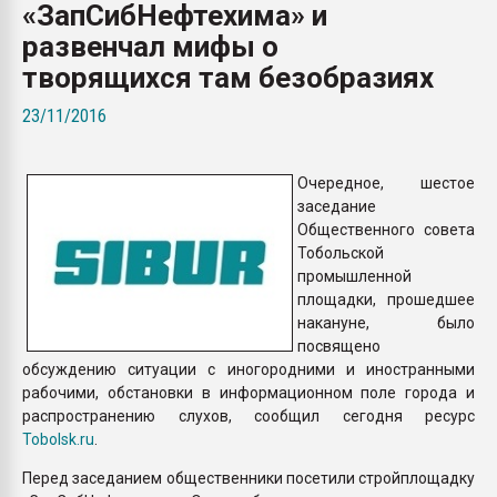
«ЗапСибНефтехима» и
Всё, что касается выду
бутылок
развенчал мифы о
творящихся там безобразиях
ПЕРЕЙТИ НА 
23/11/2016
Очередное, шестое
заседание
Общественного совета
Тобольской
промышленной
площадки, прошедшее
накануне, было
посвящено
обсуждению ситуации с иногородними и иностранными
рабочими, обстановки в информационном поле города и
распространению слухов, сообщил сегодня ресурс
Tobolsk.ru
.
Перед заседанием общественники посетили стройплощадку