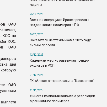
на днях
26/03/2026
Военная операция в Иране привела к
оров ОАО
подорожанию полимеров в РФ
решения,
16/03/2026
в КОС по
Показатели нефтехимиков в 2025 году
жба КОС.
сильно просели
ров ОАО
12/12/2025
ционеров
Кацевман жестко развенчал псевдо-
стка дня
экологов и РОП
 которую
01/12/2025
ГК «Алеко» отправилась на "Кассиопею"
ости ОАО
зультатам
11/11/2025
Финская компания заявила о революции
в рециклинге полимеров
 выплата