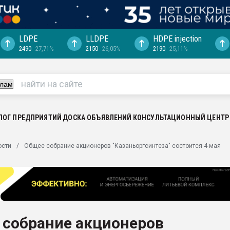
LDPE
LLDPE
HDPE injection
2490
27,71%
2150
26,05%
2190
25,11%
еса -
ината полного
"Ижевскому
ватить рынок
ЛОГ ПРЕДПРИЯТИЙ
ДОСКА ОБЪЯВЛЕНИЙ
КОНСУЛЬТАЦИОННЫЙ ЦЕНТР
ериала
машины:
ости
Общее собрание акционеров "Казаньоргсинтеза" состоится 4 мая
, с.-в.
ция выходит на
отке
ь" довольна
 собрание акционеров
ьном рынке