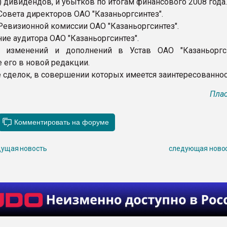
 дивидендов, и убытков по итогам финансового 2008 года.
Совета директоров ОАО "Казаньоргсинтез".
 Ревизионной комиссии ОАО "Казаньоргсинтез".
ие аудитора ОАО "Казаньоргсинтез".
е изменений и дополнений в Устав ОАО "Казаньоргс
 его в новой редакции.
е сделок, в совершении которых имеется заинтересованнос
Плас
ущая новость
следующая ново