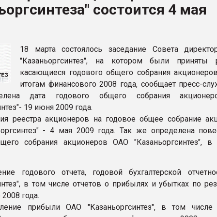
ьоргсинтеза" состоится 4 мая
ва ПЭТ
ФОРУМ
18 марта состоялось заседание Совета директ
"Казаньоргсинтез", на котором были приняты 
касающиеся годового общего собрания акционеро
итогам финансового 2008 года, сообщает пресс-слу
делена дата годового общего собрания акционе
нтез"- 19 июня 2009 года.
ия реестра акционеров на годовое общее собрание ак
оргсинтез" - 4 мая 2009 года. Так же определена пове
бщего собрания акционеров ОАО "Казаньоргсинтез", в
ение годового отчета, годовой бухгалтерской отчетн
интез", в том числе отчетов о прибылях и убытках по ре
2008 года.
еление прибыли ОАО "Казаньоргсинтез", в том числе