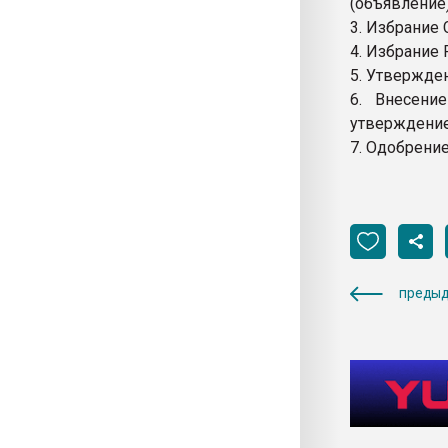
(объявление)
3. Избрание 
4. Избрание
5. Утвержден
6. Внесени
утверждение
7. Одобрени
предыд