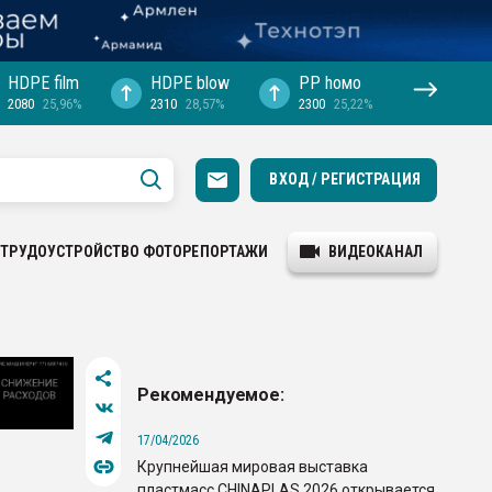
HDPE film
HDPE blow
PP hомо
2080
25,96%
2310
28,57%
2300
25,22%
ВХОД / РЕГИСТРАЦИЯ
ТРУДОУСТРОЙСТВО
ФОТОРЕПОРТАЖИ
ВИДЕОКАНАЛ
Рекомендуемое:
17/04/2026
Крупнейшая мировая выставка
пластмасс CHINAPLAS 2026 открывается