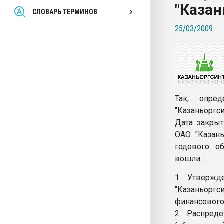
"Казан
Всё, что касается выду
СЛОВАРЬ ТЕРМИНОВ
бутылок
25/03/2009
ПЕРЕЙТИ НА 
Так, опре
"Казаньоргси
Дата закрыт
ОАО "Казань
годового о
вошли:
1. Утвержд
"Казаньоргс
финансового 
2. Распред