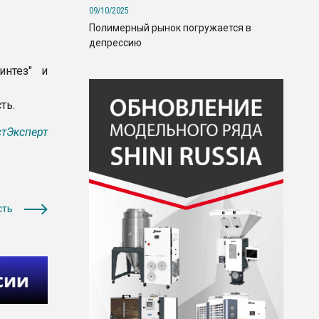
09/10/2025
Полимерный рынок погружается в
депрессию
интез" и
ть.
тЭксперт
сть