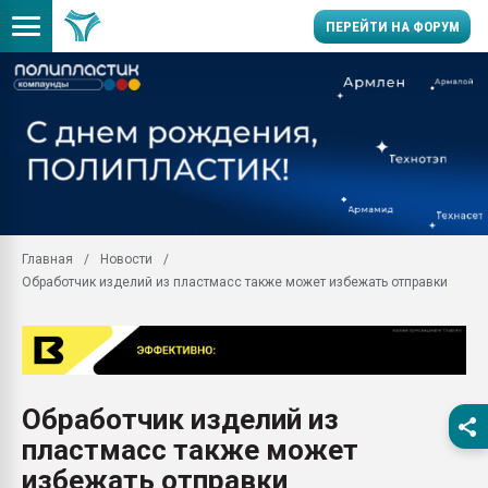
ПЕРЕЙТИ НА ФОРУМ
Помощь в подборе мат
Вакуум-формовочные 
ближайшее подмосковье
Подмосковье, Москва
28.07.2026 Автоматиза
первый план в перераб
Главная
Новости
пластмасс
Обработчик изделий из пластмасс также может избежать отправки
28.07.2026 "Техноникол
ситуацией на строител
Всё, что касается выду
бутылок
Обработчик изделий из
Материал поверхности 
вакуумного формовани
пластмасс также может
Продам отходы Компо
избежать отправки
поликарбоната и АБС-п