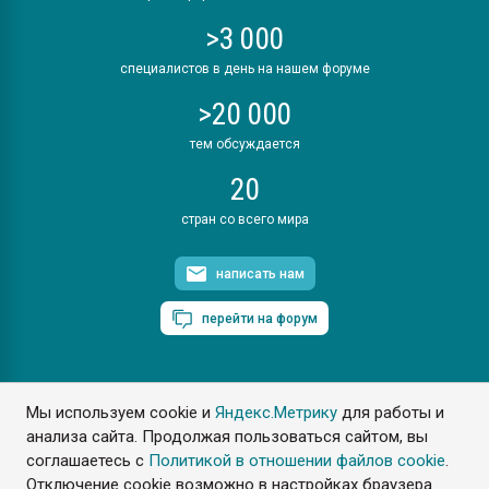
>3 000
специалистов в день на нашем форуме
>20 000
тем обсуждается
20
стран со всего мира
написать нам
перейти на форум
Мы используем cookie и
Яндекс.Метрику
для работы и
ПластЭксперт © 2006. Все права защищены
анализа сайта. Продолжая пользоваться сайтом, вы
Разрешается копирование материалов сайта с обязательной
ссылкой на www.e-plastic.ru
соглашаетесь с
Политикой в отношении файлов cookie
.
Отключение cookie возможно в настройках браузера.
Разработка сайта