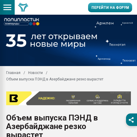
ПЕРЕЙТИ НА ФОРУМ
Продажа готового бизн
производство SPC лам
цикла
29.07.2026 ФРП помог 
заводу пластмасс" зах
ППЭ
Главная
Новости
Помощь в подборе мат
Объем выпуска ПЭНД в Азербайджане резко вырастет
Вакуум-формовочные 
ближайшее подмосковье
Подмосковье, Москва
28.07.2026 Автоматиза
первый план в перераб
Объем выпуска ПЭНД в
пластмасс
Азербайджане резко
28.07.2026 "Техноникол
ситуацией на строител
вырастет