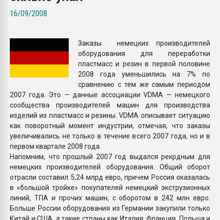
Всё, что касается выду
16/09/2008
бутылок
Заказы немецких производителей
ПЕРЕЙТИ НА 
оборудования для переработки
пластмасс и резин в первой половине
2008 года уменьшились на 7% по
сравнению с тем же самым периодом
2007 года. Это — данные ассоциации VDMA — немецкого
сообщества производителей машин для производства
изделий из пластмасс и резины. VDMA описывает ситуацию
как поворотный момент индустрии, отмечая, что заказы
увеличивались не только в течение всего 2007 года, но и в
первом квартале 2008 года.
Напомним, что прошлый 2007 год выдался рекрдным для
немецких производителей оборудования. Общий оборот
отрасли составил 5,24 млрд евро, причем Россия оказалась
в «большой тройке» покупателей немецкий экструзионных
линий, ТПА и прочих машин, с оборотом в 242 млн евро.
Больше России оборудования из Германии закупили только
Китай и США, а такие страны как Италия, Франция. Польша и