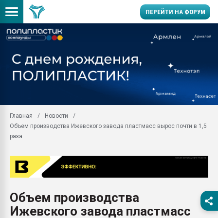
ПЕРЕЙТИ НА ФОРУМ
Продажа готового бизн
производство SPC лам
цикла
29.07.2026 ФРП помог 
заводу пластмасс" зах
ППЭ
Главная
Новости
Помощь в подборе мат
Объем производства Ижевского завода пластмасс вырос почти в 1,5
Вакуум-формовочные 
раза
ближайшее подмосковье
Подмосковье, Москва
28.07.2026 Автоматиза
первый план в перераб
пластмасс
Объем производства
28.07.2026 "Техноникол
Ижевского завода пластмасс
ситуацией на строител