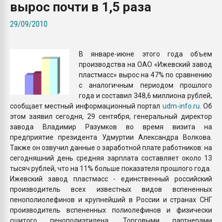
вырос почти в 1,5 раза
Всё, что касается выду
бутылок
29/09/2010
ПЕРЕЙТИ НА 
В январе-июне этого года объем
производства на ОАО «Ижевский завод
пластмасс» вырос на 47% по сравнению
с аналогичным периодом прошлого
года и составил 348,6 миллиона рублей,
сообщает местный информационный портал
udm-info.ru
. Об
этом заявил сегодня, 29 сентября, генеральный директор
завода Владимир Разумков во время визита на
предприятие президента Удмуртии Александра Волкова.
Также он озвучил данные о заработной плате работников: на
сегодняшний день средняя зарплата составляет около 13
тысяч рублей, что на 11% больше показателя прошлого года.
Ижевский завод пластмасс - единственный российский
производитель всех известных видов вспененных
пенополиолефинов и крупнейший в России и странах СНГ
производитель вспененных полиолефинов и физически
сшитого пенополиэтилена. Торговыми партнерами